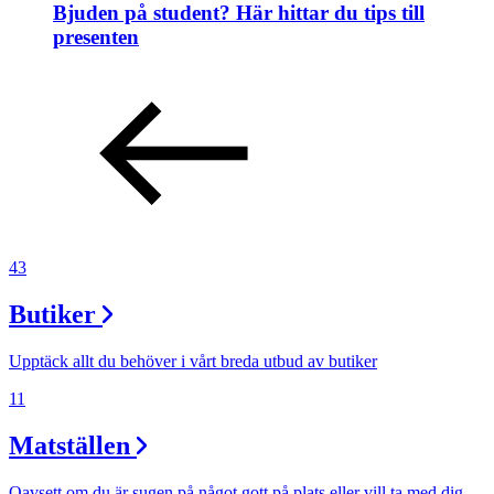
Bjuden på student? Här hittar du tips till
presenten
43
Butiker
Upptäck allt du behöver i vårt breda utbud av butiker
11
Matställen
Oavsett om du är sugen på något gott på plats eller vill ta med dig