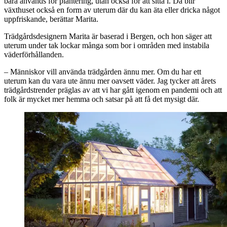
bara används för plantering, utan också för att sitta i. Då blir
växthuset också en form av uterum där du kan äta eller dricka något
uppfriskande, berättar Marita.
Trädgårdsdesignern Marita är baserad i Bergen, och hon säger att
uterum under tak lockar många som bor i områden med instabila
väderförhållanden.
– Människor vill använda trädgården ännu mer. Om du har ett
uterum kan du vara ute ännu mer oavsett väder. Jag tycker att årets
trädgårdstrender präglas av att vi har gått igenom en pandemi och att
folk är mycket mer hemma och satsar på att få det mysigt där.