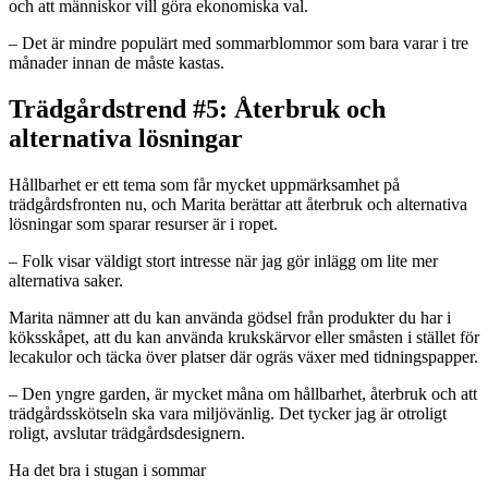
och att människor vill göra ekonomiska val.
– Det är mindre populärt med sommarblommor som bara varar i tre
månader innan de måste kastas.
Trädgårdstrend #5: Återbruk och
alternativa lösningar
Hållbarhet er ett tema som får mycket uppmärksamhet på
trädgårdsfronten nu, och Marita berättar att återbruk och alternativa
lösningar som sparar resurser är i ropet.
– Folk visar väldigt stort intresse när jag gör inlägg om lite mer
alternativa saker.
Marita nämner att du kan använda gödsel från produkter du har i
köksskåpet, att du kan använda krukskärvor eller småsten i stället för
lecakulor och täcka över platser där ogräs växer med tidningspapper.
– Den yngre garden, är mycket måna om hållbarhet, återbruk och att
trädgårdsskötseln ska vara miljövänlig. Det tycker jag är otroligt
roligt, avslutar trädgårdsdesignern.
Ha det bra i stugan i sommar