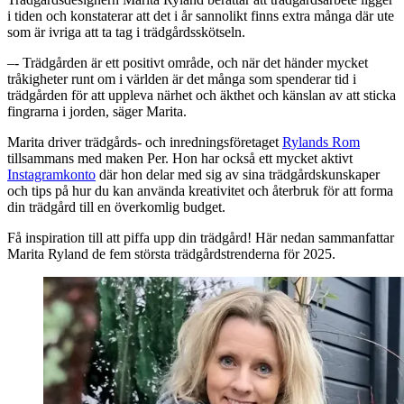
i tiden och konstaterar att det i år sannolikt finns extra många där ute
som är ivriga att ta tag i trädgårdsskötseln.
–- Trädgården är ett positivt område, och när det händer mycket
tråkigheter runt om i världen är det många som spenderar tid i
trädgården för att uppleva närhet och äkthet och känslan av att sticka
fingrarna i jorden, säger Marita.
Marita driver trädgårds- och inredningsföretaget
Rylands Rom
tillsammans med maken Per. Hon har också ett mycket aktivt
Instagramkonto
där hon delar med sig av sina trädgårdskunskaper
och tips på hur du kan använda kreativitet och återbruk för att forma
din trädgård till en överkomlig budget.
Få inspiration till att piffa upp din trädgård! Här nedan sammanfattar
Marita Ryland de fem största trädgårdstrenderna för 2025.