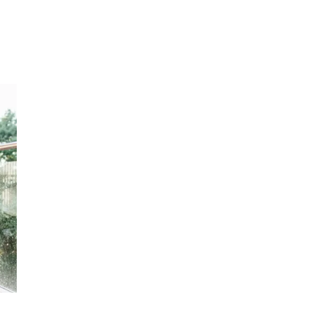
Sök
Öppettider
Praktisk information
Lediga jobb
Magasin
Presentkort
Min Shopping-app