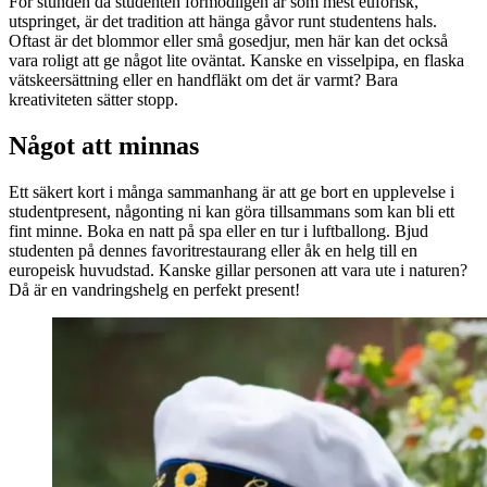
För stunden då studenten förmodligen är som mest euforisk,
utspringet, är det tradition att hänga gåvor runt studentens hals.
Oftast är det blommor eller små gosedjur, men här kan det också
vara roligt att ge något lite oväntat. Kanske en visselpipa, en flaska
vätskeersättning eller en handfläkt om det är varmt? Bara
kreativiteten sätter stopp.
Något att minnas
Ett säkert kort i många sammanhang är att ge bort en upplevelse i
studentpresent, någonting ni kan göra tillsammans som kan bli ett
fint minne. Boka en natt på spa eller en tur i luftballong. Bjud
studenten på dennes favoritrestaurang eller åk en helg till en
europeisk huvudstad. Kanske gillar personen att vara ute i naturen?
Då är en vandringshelg en perfekt present!