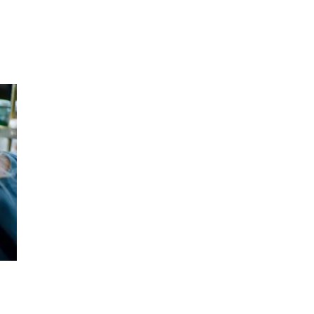
Sök
Öppettider
Praktisk information
Lediga jobb
Magasin
Presentkort
Min Shopping-app