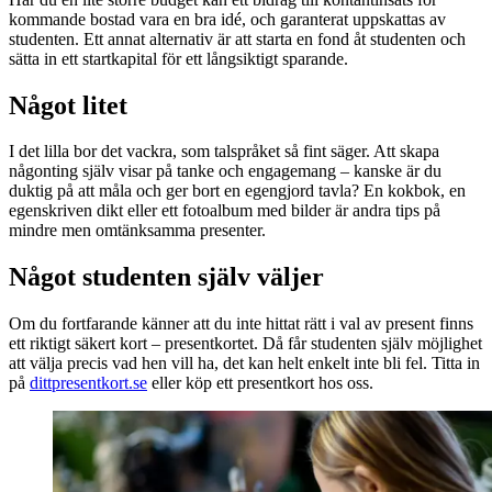
kommande bostad vara en bra idé, och garanterat uppskattas av
studenten. Ett annat alternativ är att starta en fond åt studenten och
sätta in ett startkapital för ett långsiktigt sparande.
Något litet
I det lilla bor det vackra, som talspråket så fint säger. Att skapa
någonting själv visar på tanke och engagemang – kanske är du
duktig på att måla och ger bort en egengjord tavla? En kokbok, en
egenskriven dikt eller ett fotoalbum med bilder är andra tips på
mindre men omtänksamma presenter.
Något studenten själv väljer
Om du fortfarande känner att du inte hittat rätt i val av present finns
ett riktigt säkert kort – presentkortet. Då får studenten själv möjlighet
att välja precis vad hen vill ha, det kan helt enkelt inte bli fel. Titta in
på
dittpresentkort.se
eller köp ett presentkort hos oss.