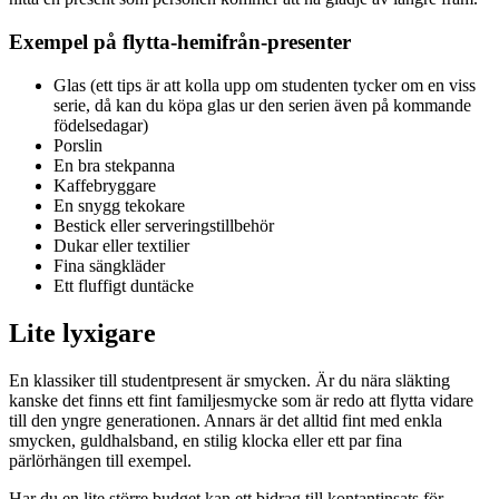
Exempel på flytta-hemifrån-presenter
Glas (ett tips är att kolla upp om studenten tycker om en viss
serie, då kan du köpa glas ur den serien även på kommande
födelsedagar)
Porslin
En bra stekpanna
Kaffebryggare
En snygg tekokare
Bestick eller serveringstillbehör
Dukar eller textilier
Fina sängkläder
Ett fluffigt duntäcke
Lite lyxigare
En klassiker till studentpresent är smycken. Är du nära släkting
kanske det finns ett fint familjesmycke som är redo att flytta vidare
till den yngre generationen. Annars är det alltid fint med enkla
smycken, guldhalsband, en stilig klocka eller ett par fina
pärlörhängen till exempel.
Har du en lite större budget kan ett bidrag till kontantinsats för