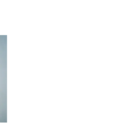
Sök
Öppettider
Praktisk information
Lediga jobb
Magasin
Presentkort
Min Shopping-app