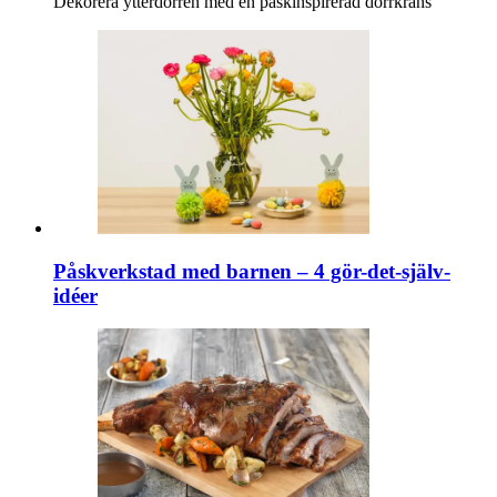
Dekorera ytterdörren med en påskinspirerad dörrkrans
Påskverkstad med barnen – 4 gör-det-själv-
idéer