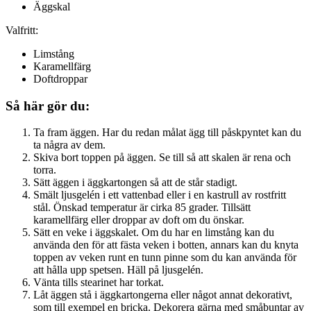
Äggskal
Valfritt:
Limstång
Karamellfärg
Doftdroppar
Så här gör du:
Ta fram äggen. Har du redan målat ägg till påskpyntet kan du
ta några av dem.
Skiva bort toppen på äggen. Se till så att skalen är rena och
torra.
Sätt äggen i äggkartongen så att de står stadigt.
Smält ljusgelén i ett vattenbad eller i en kastrull av rostfritt
stål. Önskad temperatur är cirka 85 grader. Tillsätt
karamellfärg eller droppar av doft om du önskar.
Sätt en veke i äggskalet. Om du har en limstång kan du
använda den för att fästa veken i botten, annars kan du knyta
toppen av veken runt en tunn pinne som du kan använda för
att hålla upp spetsen. Häll på ljusgelén.
Vänta tills stearinet har torkat.
Låt äggen stå i äggkartongerna eller något annat dekorativt,
som till exempel en bricka. Dekorera gärna med småbuntar av