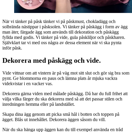
När vi tänker på påsk tänker vi på påskmust, chokladägg och
solbrända nästippar i påsksolen. Vi tänker på påskägg i form av ägg
man äter, färgade ägg som används till dekoration och påskägg
fyllda med godis. Vi tänker på vide, gula påskliljor och påskharen.
Självklart tar vi med oss några av dessa element när vi ska pynta
inför påsk.
Dekorera med påskägg och vide.
Vide vittnar om att vintern är på väg mot sitt slut och gör sig bra som
pynt. Ge blommorna en paus och lämna plats år mjuka vackra
videkvistar i en vacker vas.
Dekorera gärna viden med målade påskägg. Då har du full frihet att
välja vilka färger du ska dekorera med så att det passar stilen och
inredningen hemma eller på landstället.
Skapa dina ägg genom att picka små hål i botten och toppen på
ägget. Blås ut innehållet. Dekorera äggen såsom du vill.
När du ska hänga upp äggen kan du till exempel använda en tråd