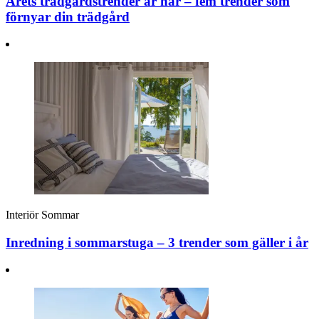
Årets trädgårdstrender är här – fem trender som
förnyar din trädgård
Interiör
Sommar
Inredning i sommarstuga – 3 trender som gäller i år