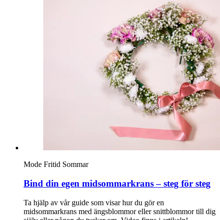
Sök
Öppettider
Praktisk information
Lediga jobb
Magasin
Presentkort
Min Shopping-app
Mode
Fritid
Sommar
Bind din egen midsommarkrans – steg för steg
Ta hjälp av vår guide som visar hur du gör en
midsommarkrans med ängsblommor eller snittblommor till dig