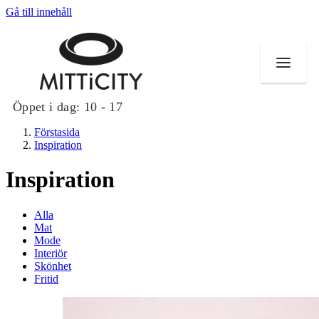
Gå till innehåll
Öppet i dag:
10 - 17
Förstasida
Inspiration
Inspiration
Butiker
Alla
Evenemang
Mat
Mode
Interiör
Erbjudanden
Skönhet
Fritid
Inspiration