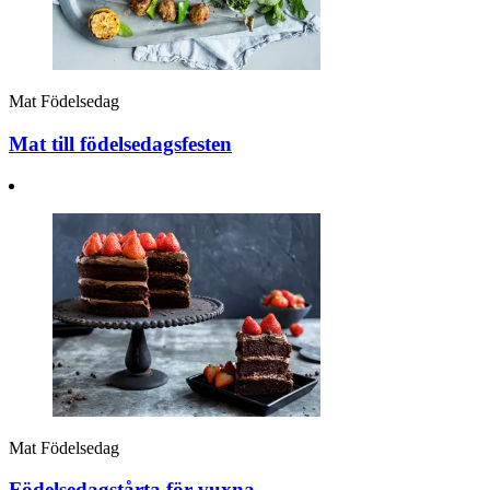
Mat
Födelsedag
Mat till födelsedagsfesten
Mat
Födelsedag
Födelsedagstårta för vuxna