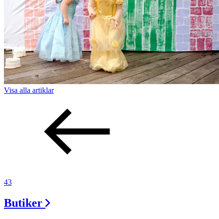
Visa alla
artiklar
43
Butiker