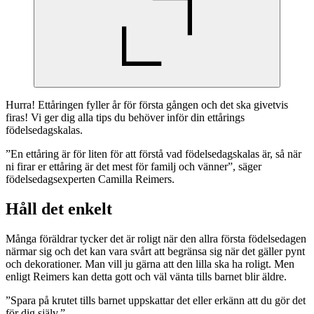
Hurra! Ettåringen fyller år för första gången och det ska givetvis
firas! Vi ger dig alla tips du behöver inför din ettårings
födelsedagskalas.
”En ettåring är för liten för att förstå vad födelsedagskalas är, så när
ni firar er ettåring är det mest för familj och vänner”, säger
födelsedagsexperten Camilla Reimers.
Håll det enkelt
Många föräldrar tycker det är roligt när den allra första födelsedagen
närmar sig och det kan vara svårt att begränsa sig när det gäller pynt
och dekorationer. Man vill ju gärna att den lilla ska ha roligt. Men
enligt Reimers kan detta gott och väl vänta tills barnet blir äldre.
”Spara på krutet tills barnet uppskattar det eller erkänn att du gör det
för dig själv.”