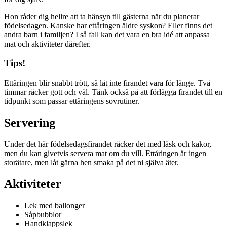
Hon råder dig hellre att ta hänsyn till gästerna när du planerar
födelsedagen. Kanske har ettåringen äldre syskon? Eller finns det
andra barn i familjen? I så fall kan det vara en bra idé att anpassa
mat och aktiviteter därefter.
Tips!
Ettåringen blir snabbt trött, så låt inte firandet vara för länge. Två
timmar räcker gott och väl. Tänk också på att förlägga firandet till en
tidpunkt som passar ettåringens sovrutiner.
Servering
Under det här födelsedagsfirandet räcker det med läsk och kakor,
men du kan givetvis servera mat om du vill. Ettåringen är ingen
storätare, men låt gärna hen smaka på det ni själva äter.
Aktiviteter
Lek med ballonger
Såpbubblor
Handklappslek