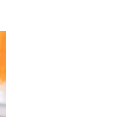
Sök
Öppettider
Praktisk information
Lediga jobb
Magasin
Presentkort
Min Shopping-app