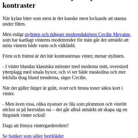
kontraster
När kylan biter som mest är det kanske mest lockande att stanna
under filten.
Men enligt
stylisten och tidigare moderedaktören Cecilie Mevatne
,
som har kartlagt vinterns modetrender för män går det utmärkt att
möta vintern både varm och välklädd.
Först och främst är det här kontrasternas vinter, menar stylisten.
- I vinter blandas klassiska mönster med moderna snitt, oversized
ytterplagg med smala byxor, och vi ser både maskulina och mer
lekfulla drag bland trenderna, säger Cecilie.
När det gäller färger är grått, svart och bruna toner säkra kort i
vinter.
- Men även rosa, olika nyanser av lila som plommon och vinrött
sticker ut på herrsidan nu – det går alltså utmärkt att skapa sig en
färgstark vinter också!
Dags att förnya vintergarderoben?
Se butiker som säljer herrkläder