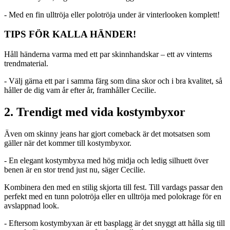
- Med en fin ulltröja eller polotröja under är vinterlooken komplett!
TIPS FÖR KALLA HÄNDER!
Håll händerna varma med ett par skinnhandskar – ett av vinterns
trendmaterial.
- Välj gärna ett par i samma färg som dina skor och i bra kvalitet, så
håller de dig vam år efter år, framhåller Cecilie.
2. Trendigt med vida kostymbyxor
Även om skinny jeans har gjort comeback är det motsatsen som
gäller när det kommer till kostymbyxor.
- En elegant kostymbyxa med hög midja och ledig silhuett över
benen är en stor trend just nu, säger Cecilie.
Kombinera den med en stilig skjorta till fest. Till vardags passar den
perfekt med en tunn polotröja eller en ulltröja med polokrage för en
avslappnad look.
- Eftersom kostymbyxan är ett basplagg är det snyggt att hålla sig till