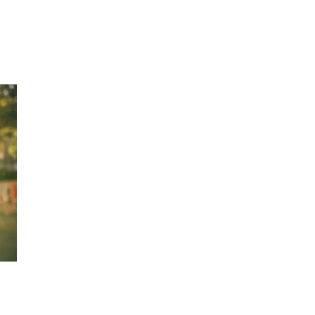
Sök
Öppettider
Praktisk information
Lediga jobb
Magasin
Presentkort
Min Shopping-app