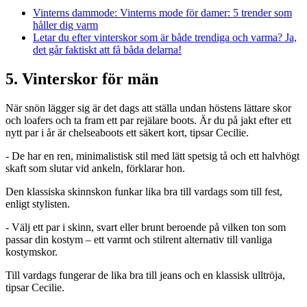
Vinterns dammode:
Vinterns mode för damer: 5 trender som
håller dig varm
Letar du efter vinterskor som är både trendiga och varma? Ja,
det går faktiskt att få båda delarna!
5. Vinterskor för män
När snön lägger sig är det dags att ställa undan höstens lättare skor
och loafers och ta fram ett par rejälare boots. Är du på jakt efter ett
nytt par i år är chelseaboots ett säkert kort, tipsar Cecilie.
- De har en ren, minimalistisk stil med lätt spetsig tå och ett halvhögt
skaft som slutar vid ankeln, förklarar hon.
Den klassiska skinnskon funkar lika bra till vardags som till fest,
enligt stylisten.
- Välj ett par i skinn, svart eller brunt beroende på vilken ton som
passar din kostym – ett varmt och stilrent alternativ till vanliga
kostymskor.
Till vardags fungerar de lika bra till jeans och en klassisk ulltröja,
tipsar Cecilie.