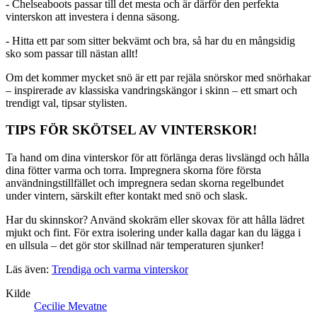
- Chelseaboots passar till det mesta och är därför den perfekta
vinterskon att investera i denna säsong.
- Hitta ett par som sitter bekvämt och bra, så har du en mångsidig
sko som passar till nästan allt!
Om det kommer mycket snö är ett par rejäla snörskor med snörhakar
– inspirerade av klassiska vandringskängor i skinn – ett smart och
trendigt val, tipsar stylisten.
TIPS FÖR SKÖTSEL AV VINTERSKOR!
Ta hand om dina vinterskor för att förlänga deras livslängd och hålla
dina fötter varma och torra. Impregnera skorna före första
användningstillfället och impregnera sedan skorna regelbundet
under vintern, särskilt efter kontakt med snö och slask.
Har du skinnskor? Använd skokräm eller skovax för att hålla lädret
mjukt och fint. För extra isolering under kalla dagar kan du lägga i
en ullsula – det gör stor skillnad när temperaturen sjunker!
Läs även:
Trendiga och varma vinterskor
Kilde
Cecilie Mevatne