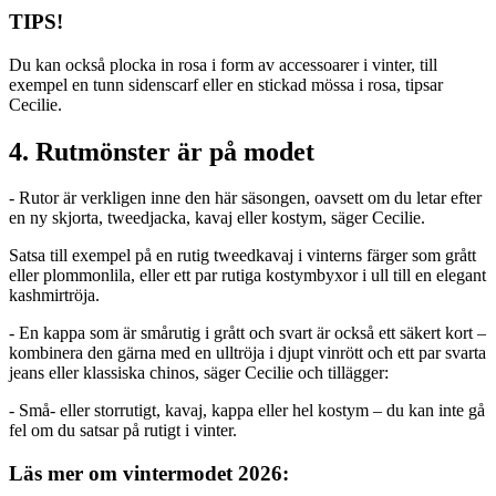
TIPS!
Du kan också plocka in rosa i form av accessoarer i vinter, till
exempel en tunn sidenscarf eller en stickad mössa i rosa, tipsar
Cecilie.
4. Rutmönster är på modet
- Rutor är verkligen inne den här säsongen, oavsett om du letar efter
en ny skjorta, tweedjacka, kavaj eller kostym, säger Cecilie.
Satsa till exempel på en rutig tweedkavaj i vinterns färger som grått
eller plommonlila, eller ett par rutiga kostymbyxor i ull till en elegant
kashmirtröja.
- En kappa som är smårutig i grått och svart är också ett säkert kort –
kombinera den gärna med en ulltröja i djupt vinrött och ett par svarta
jeans eller klassiska chinos, säger Cecilie och tillägger:
- Små- eller storrutigt, kavaj, kappa eller hel kostym – du kan inte gå
fel om du satsar på rutigt i vinter.
Läs mer om vintermodet 2026: