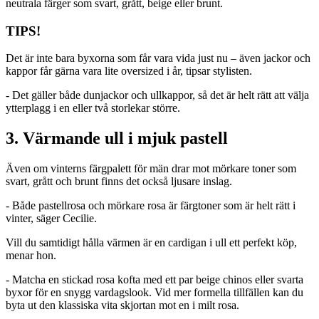
neutrala färger som svart, grått, beige eller brunt.
TIPS!
Det är inte bara byxorna som får vara vida just nu – även jackor och
kappor får gärna vara lite oversized i år, tipsar stylisten.
- Det gäller både dunjackor och ullkappor, så det är helt rätt att välja
ytterplagg i en eller två storlekar större.
3. Värmande ull i mjuk pastell
Även om vinterns färgpalett för män drar mot mörkare toner som
svart, grått och brunt finns det också ljusare inslag.
- Både pastellrosa och mörkare rosa är färgtoner som är helt rätt i
vinter, säger Cecilie.
Vill du samtidigt hålla värmen är en cardigan i ull ett perfekt köp,
menar hon.
- Matcha en stickad rosa kofta med ett par beige chinos eller svarta
byxor för en snygg vardagslook. Vid mer formella tillfällen kan du
byta ut den klassiska vita skjortan mot en i milt rosa.