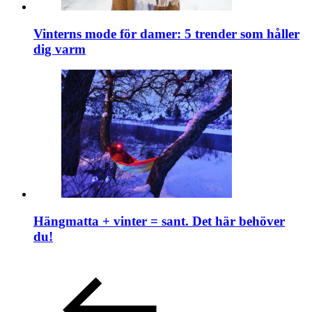
Vinterns mode för damer: 5 trender som håller
dig varm
Hängmatta + vinter = sant. Det här behöver
du!