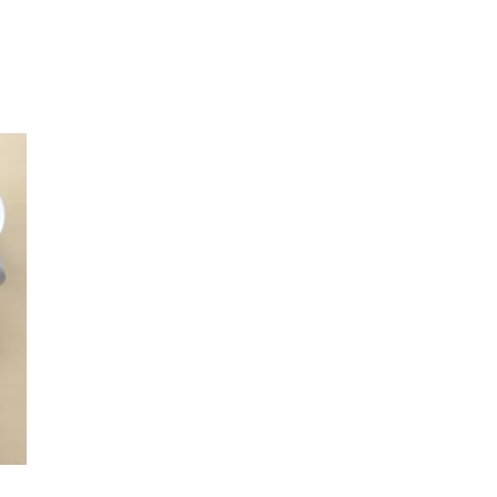
Sök
Öppettider
Praktisk information
Lediga jobb
Magasin
Presentkort
Min Shopping-app