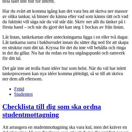
hela talet inte blir för internt.
Har du svårt att komma igång kan det vara bra att skriva ner massor
av olika tankar, så hinner du känna efter vad som känns rätt och vad
du faktiskt vill säga när du väl står där. Skriv ner allt du tänker på i
första hand – och när du gjort det kan steg 1 bockas av från listan.
Låt listan, tankekartan eller anteckningarna ligga i en eller två dagar.
Låt tankarna surra i bakhuvudet innan du sätter dig ned för att skapa
en struktur runt ditt tal. Kryssa för det du inte vill behålla och ringa
in det du gillar. Nu har du redan en bra utgångspunkt och ramverk
för ditt tal.
Det går inte att trolla fram idéer hur som helst. När du väl har inlett
tankeprocessen kan nya idéer komma plötsligt, så se till att skriva
ner dem allt eftersom.
Fritid
Studenten
Checklista till dig som ska ordna
studentmottagning
Att arrangera en studentmottagning ska vara kul, men det kräver en