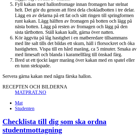
Fyll kakan med hallonfromage innan fromagen har stelnat
helt. Det gör du genom att först dela chokladbotten i tre delar.
Lägg en av delarna på ett fat och sätt ringen till springformen
runt kakan. Lägg hälften av fromagen på botten och lägg på
nästa botten. Lägg på resten av fromagen och lägg på den
sista tårtbotten. Ställ kakan kallt, gärna över natten.
Kör äggvita på låg hastighet i en matberedare tillsammans
med lite salt tills det bildas ett skum, häll i florsockret och öka
hastigheten. Vispa till en hård maräng, ca 5 minuter. Smaka av
med limesaft och blanda i karamellfärg till önskad färg.
Bred ut ett tjockt lager maräng över kakan med en spatel eller
en tunn stekspade.
Servera gärna kakan med några färska hallon.
RECEPTEN OCH BILDERNA
MATPRAT.NO
Mat
Studenten
Checklista till dig som ska ordna
studentmottagning