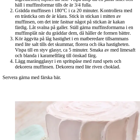
häll i muffinsformar tills de är 3/4 fulla.
Grädda muffinsen i 180°C i ca 20 minuter. Kontrollera med
en trästicka om de är klara. Stick in stickan i mitten av
muffinsen, om det inte fastnar något på stickan är kakan
färdig. Låt svalna på galler. Ställ gärna muffinsformarna i en
muffinsplåt när du gräddar dem, då håller de formen bättre.
Kör äggvita på låg hastighet i en matberedare tillsammans
med lite salt tills det skummar, florera och öka hastigheten.
Vispa till en styv glasyr, ca 5 minuter. Smaka av med limesaft
och blanda i karamellfärg till önskad färg.
Lägg marängglasyr i en spritspåse med rund spets och
dekorera muffinsen. Dekorera med lite riven choklad.
Servera gärna med färska bär.