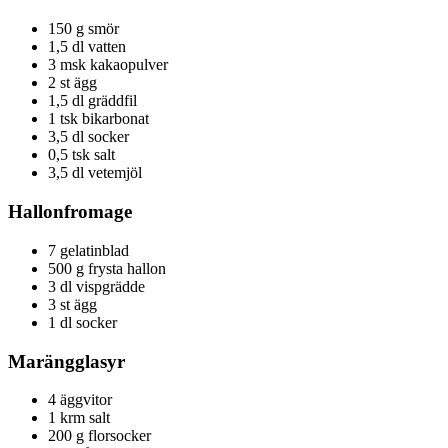
150 g smör
1,5 dl vatten
3 msk kakaopulver
2 st ägg
1,5 dl gräddfil
1 tsk bikarbonat
3,5 dl socker
0,5 tsk salt
3,5 dl vetemjöl
Hallonfromage
7 gelatinblad
500 g frysta hallon
3 dl vispgrädde
3 st ägg
1 dl socker
Marängglasyr
4 äggvitor
1 krm salt
200 g florsocker