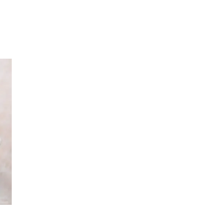
Sök
Öppettider
Praktisk information
Lediga jobb
Magasin
Presentkort
Min Shopping-app