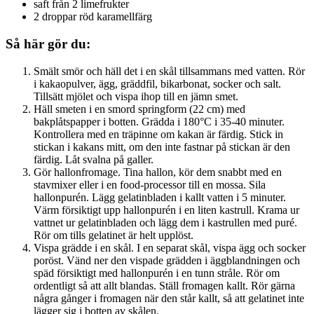
saft från 2 limefrukter
2 droppar röd karamellfärg
Så här gör du:
Smält smör och häll det i en skål tillsammans med vatten. Rör
i kakaopulver, ägg, gräddfil, bikarbonat, socker och salt.
Tillsätt mjölet och vispa ihop till en jämn smet.
Häll smeten i en smord springform (22 cm) med
bakplåtspapper i botten. Grädda i 180°C i 35-40 minuter.
Kontrollera med en träpinne om kakan är färdig. Stick in
stickan i kakans mitt, om den inte fastnar på stickan är den
färdig. Låt svalna på galler.
Gör hallonfromage. Tina hallon, kör dem snabbt med en
stavmixer eller i en food-processor till en mossa. Sila
hallonpurén. Lägg gelatinbladen i kallt vatten i 5 minuter.
Värm försiktigt upp hallonpurén i en liten kastrull. Krama ur
vattnet ur gelatinbladen och lägg dem i kastrullen med puré.
Rör om tills gelatinet är helt upplöst.
Vispa grädde i en skål. I en separat skål, vispa ägg och socker
poröst. Vänd ner den vispade grädden i äggblandningen och
späd försiktigt med hallonpurén i en tunn stråle. Rör om
ordentligt så att allt blandas. Ställ fromagen kallt. Rör gärna
några gånger i fromagen när den står kallt, så att gelatinet inte
lägger sig i botten av skålen.