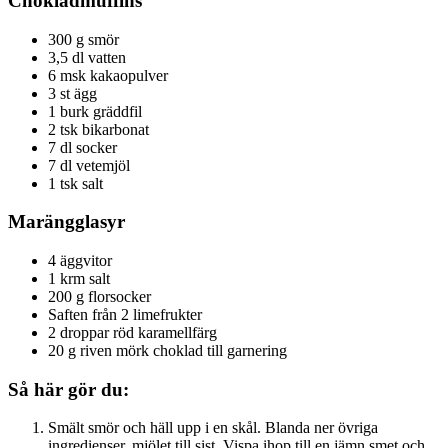
Chokladmuffins
300 g smör
3,5 dl vatten
6 msk kakaopulver
3 st ägg
1 burk gräddfil
2 tsk bikarbonat
7 dl socker
7 dl vetemjöl
1 tsk salt
Marängglasyr
4 äggvitor
1 krm salt
200 g florsocker
Saften från 2 limefrukter
2 droppar röd karamellfärg
20 g riven mörk choklad till garnering
Så här gör du:
Smält smör och häll upp i en skål. Blanda ner övriga
ingredienser, mjölet till sist. Vispa ihop till en jämn smet och