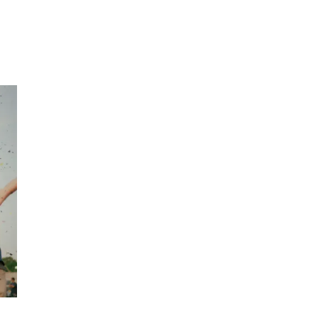
Sök
Öppettider
Praktisk information
Lediga jobb
Magasin
Presentkort
Min Shopping-app