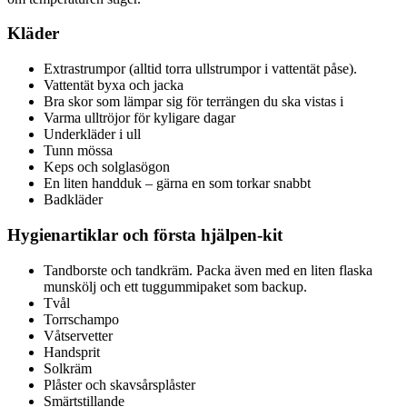
Kläder
Extrastrumpor (alltid torra ullstrumpor i vattentät påse).
Vattentät byxa och jacka
Bra skor som lämpar sig för terrängen du ska vistas i
Varma ulltröjor för kyligare dagar
Underkläder i ull
Tunn mössa
Keps och solglasögon
En liten handduk – gärna en som torkar snabbt
Badkläder
Hygienartiklar och första hjälpen-kit
Tandborste och tandkräm. Packa även med en liten flaska
munskölj och ett tuggummipaket som backup.
Tvål
Torrschampo
Våtservetter
Handsprit
Solkräm
Plåster och skavsårsplåster
Smärtstillande