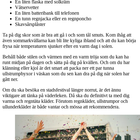
En liten flaska med solkräm
Våtservetter
En liten batteribank till telefonen
En tunn regnjacka eller en regnponcho
Skavsårsplåster
Ta på dig skor som är bra att gå i och som tål smuts. Kom ihåg att
även sommarkvällarna kan bli lite kyliga ibland och att du kan börja
frysa när temperaturen sjunker efter en varm dag i solen.
Behåll både stilen och värmen med en varm tröja som du kan ha
runt midjan på dagen och sätta på dig på kvällen. Och om du har
klänning eller kjol är det smart att packa ner ett par tunna
ullstrumpbyxor i väskan som du sen kan dra på dig när solen har
gått ner.
Om du ska besöka en stadsfestival längre norrut, är det ännu
viktigare att tänka på väderleken. Då ska du definitivt ta med dig
varma och regntäta kläder. Förutom regnkläder, ullstrumpor och
ullunderkläder är både vantar och mössa att rekommendera.