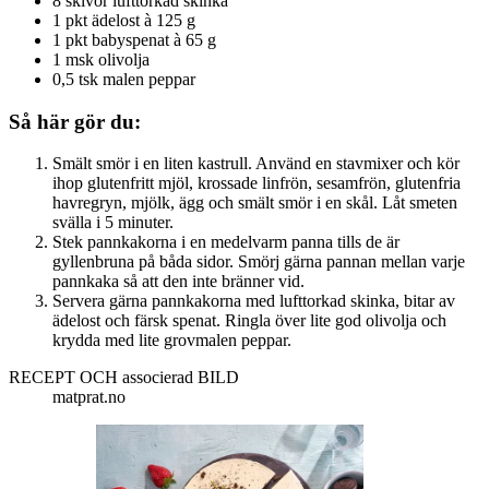
8 skivor lufttorkad skinka
1 pkt ädelost à 125 g
1 pkt babyspenat à 65 g
1 msk olivolja
0,5 tsk malen peppar
Så här gör du:
Smält smör i en liten kastrull. Använd en stavmixer och kör
ihop glutenfritt mjöl, krossade linfrön, sesamfrön, glutenfria
havregryn, mjölk, ägg och smält smör i en skål. Låt smeten
svälla i 5 minuter.
Stek pannkakorna i en medelvarm panna tills de är
gyllenbruna på båda sidor. Smörj gärna pannan mellan varje
pannkaka så att den inte bränner vid.
Servera gärna pannkakorna med lufttorkad skinka, bitar av
ädelost och färsk spenat. Ringla över lite god olivolja och
krydda med lite grovmalen peppar.
RECEPT OCH associerad BILD
matprat.no