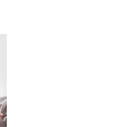
Sök
Öppettider
Praktisk information
Lediga jobb
Magasin
Presentkort
Min Shopping-app