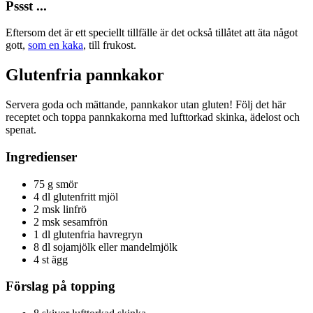
Pssst ...
Eftersom det är ett speciellt tillfälle är det också tillåtet att äta något
gott,
som en kaka
, till frukost.
Glutenfria pannkakor
Servera goda och mättande, pannkakor utan gluten! Följ det här
receptet och toppa pannkakorna med lufttorkad skinka, ädelost och
spenat.
Ingredienser
75 g smör
4 dl glutenfritt mjöl
2 msk linfrö
2 msk sesamfrön
1 dl glutenfria havregryn
8 dl sojamjölk eller mandelmjölk
4 st ägg
Förslag på topping