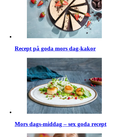
Recept på goda mors dag-kakor
Mors dags-middag – sex goda recept