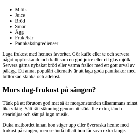
Mjölk
Juice
Bröd
Smör
Ägg
Frukt/bär
Pannkaksingredienser
Laga frukost med hennes favoriter. Gör kaffe eller te och servera
något uppfriskande och kallt som en god juice eller ett glas mjölk.
Servera gärna nybakat bröd eller varma frallor med ett gott urval av
pålägg. Ett annat populärt alternativ är att laga goda pannkakor med
lufttorkad skinka och ädelost.
Mors dag-frukost på sängen?
Tänk på att förutom god mat så är morgonstunden tillsammans minst
lika viktig. Sätt rätt stämning genom att städa lite extra, tända
stearinljus och sätt på lugn musik.
Duka matbordet innan hon stiger upp eller överraska henne med
frukost på sängen, men se ändå till att hon får sova extra länge.