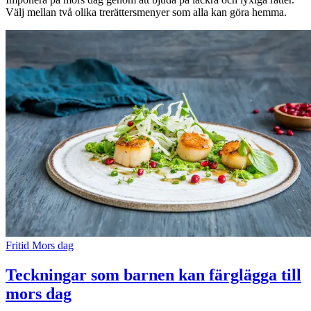
Välj mellan två olika trerättersmenyer som alla kan göra hemma.
Fritid
Mors dag
Teckningar som barnen kan färglägga till
mors dag