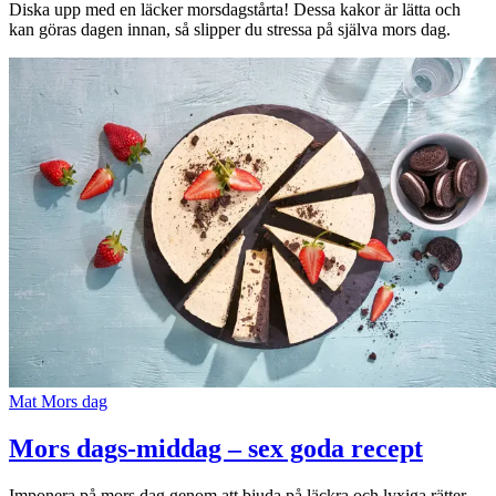
Diska upp med en läcker morsdagstårta! Dessa kakor är lätta och
kan göras dagen innan, så slipper du stressa på själva mors dag.
Sök
Öppettider
Praktisk information
Lediga jobb
Magasin
Presentkort
Min Shopping-app
Mat
Mors dag
Mors dags-middag – sex goda recept
Imponera på mors dag genom att bjuda på läckra och lyxiga rätter.