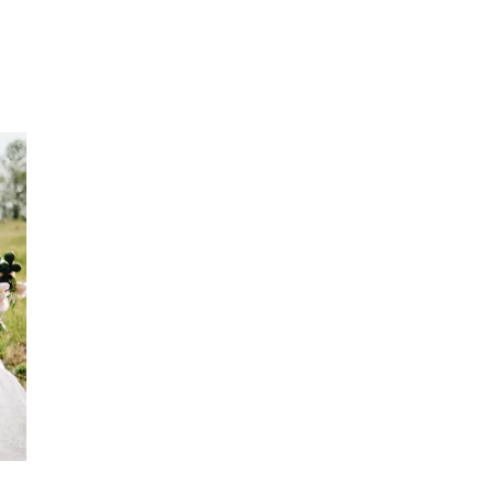
Sök
Öppettider
Praktisk information
Lediga jobb
Magasin
Presentkort
Min Shopping-app