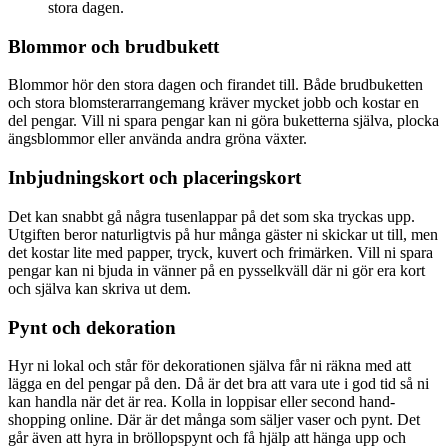
stora dagen.
Blommor och brudbukett
Blommor hör den stora dagen och firandet till. Både brudbuketten
och stora blomsterarrangemang kräver mycket jobb och kostar en
del pengar. Vill ni spara pengar kan ni göra buketterna själva, plocka
ängsblommor eller använda andra gröna växter.
Inbjudningskort och placeringskort
Det kan snabbt gå några tusenlappar på det som ska tryckas upp.
Utgiften beror naturligtvis på hur många gäster ni skickar ut till, men
det kostar lite med papper, tryck, kuvert och frimärken. Vill ni spara
pengar kan ni bjuda in vänner på en pysselkväll där ni gör era kort
och själva kan skriva ut dem.
Pynt och dekoration
Hyr ni lokal och står för dekorationen själva får ni räkna med att
lägga en del pengar på den. Då är det bra att vara ute i god tid så ni
kan handla när det är rea. Kolla in loppisar eller second hand-
shopping online. Där är det många som säljer vaser och pynt. Det
går även att hyra in bröllopspynt och få hjälp att hänga upp och