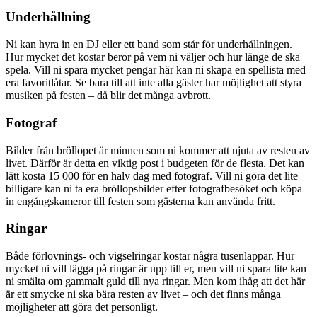
Underhållning
Ni kan hyra in en DJ eller ett band som står för underhållningen.
Hur mycket det kostar beror på vem ni väljer och hur länge de ska
spela. Vill ni spara mycket pengar här kan ni skapa en spellista med
era favoritlåtar. Se bara till att inte alla gäster har möjlighet att styra
musiken på festen – då blir det många avbrott.
Fotograf
Bilder från bröllopet är minnen som ni kommer att njuta av resten av
livet. Därför är detta en viktig post i budgeten för de flesta. Det kan
lätt kosta 15 000 för en halv dag med fotograf. Vill ni göra det lite
billigare kan ni ta era bröllopsbilder efter fotografbesöket och köpa
in engångskameror till festen som gästerna kan använda fritt.
Ringar
Både förlovnings- och vigselringar kostar några tusenlappar. Hur
mycket ni vill lägga på ringar är upp till er, men vill ni spara lite kan
ni smälta om gammalt guld till nya ringar. Men kom ihåg att det här
är ett smycke ni ska bära resten av livet – och det finns många
möjligheter att göra det personligt.