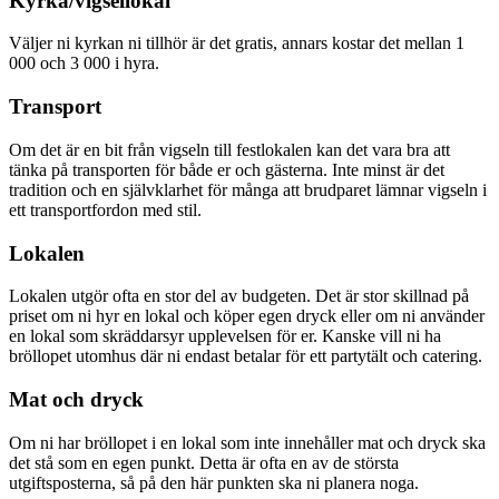
Kyrka/vigsellokal
Väljer ni kyrkan ni tillhör är det gratis, annars kostar det mellan 1
000 och 3 000 i hyra.
Transport
Om det är en bit från vigseln till festlokalen kan det vara bra att
tänka på transporten för både er och gästerna. Inte minst är det
tradition och en självklarhet för många att brudparet lämnar vigseln i
ett transportfordon med stil.
Lokalen
Lokalen utgör ofta en stor del av budgeten. Det är stor skillnad på
priset om ni hyr en lokal och köper egen dryck eller om ni använder
en lokal som skräddarsyr upplevelsen för er. Kanske vill ni ha
bröllopet utomhus där ni endast betalar för ett partytält och catering.
Mat och dryck
Om ni har bröllopet i en lokal som inte innehåller mat och dryck ska
det stå som en egen punkt. Detta är ofta en av de största
utgiftsposterna, så på den här punkten ska ni planera noga.