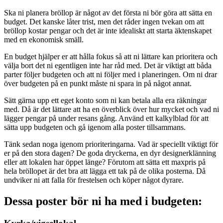
Ska ni planera bröllop är något av det första ni bör göra att sätta en
budget. Det kanske låter trist, men det råder ingen tvekan om att
bröllop kostar pengar och det är inte idealiskt att starta äktenskapet
med en ekonomisk smäll.
En budget hjälper er att hålla fokus så att ni lättare kan prioritera och
välja bort det ni egentligen inte har råd med. Det är viktigt att båda
parter följer budgeten och att ni följer med i planeringen. Om ni drar
över budgeten på en punkt måste ni spara in på något annat.
Sätt gärna upp ett eget konto som ni kan betala alla era räkningar
med. Då är det lättare att ha en överblick över hur mycket och vad ni
lägger pengar på under resans gång. Använd ett kalkylblad för att
sätta upp budgeten och gå igenom alla poster tillsammans.
Tänk sedan noga igenom prioriteringarna. Vad är speciellt viktigt för
er på den stora dagen? De goda dryckerna, en dyr designerklänning
eller att lokalen har öppet länge? Förutom att sätta ett maxpris på
hela bröllopet är det bra att lägga ett tak på de olika posterna. Då
undviker ni att falla för frestelsen och köper något dyrare.
Dessa poster bör ni ha med i budgeten: