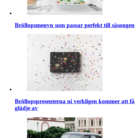
Bröllopsmenyn som passar perfekt till säsongen
Bröllopspresenterna ni verkligen kommer att få
glädje av