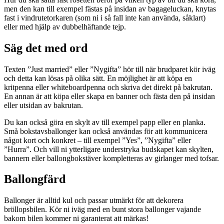
men den kan till exempel fästas på insidan av bagageluckan, knytas
fast i vindrutetorkaren (som ni i så fall inte kan använda, såklart)
eller med hjälp av dubbelhäftande tejp.
Säg det med ord
Texten ”Just married” eller ”Nygifta” hör till när brudparet kör iväg
och detta kan lösas på olika sätt. En möjlighet är att köpa en
kritpenna eller whiteboardpenna och skriva det direkt på bakrutan.
En annan är att köpa eller skapa en banner och fästa den på insidan
eller utsidan av bakrutan.
Du kan också göra en skylt av till exempel papp eller en planka.
Små bokstavsballonger kan också användas för att kommunicera
något kort och konkret – till exempel ”Yes”, ”Nygifta” eller
”Hurra”. Och vill ni ytterligare understryka budskapet kan skylten,
bannern eller ballongbokstäver kompletteras av girlanger med tofsar.
Ballongfärd
Ballonger är alltid kul och passar utmärkt för att dekorera
bröllopsbilen. Kör ni iväg med en bunt stora ballonger vajande
bakom bilen kommer ni garanterat att märkas!