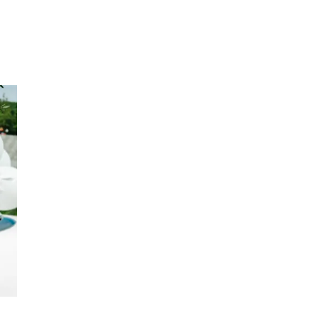
Sök
Öppettider
Praktisk information
Lediga jobb
Magasin
Presentkort
Min Shopping-app