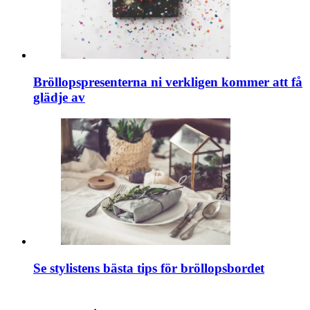
Bröllopspresenterna ni verkligen kommer att få
glädje av
Se stylistens bästa tips för bröllopsbordet