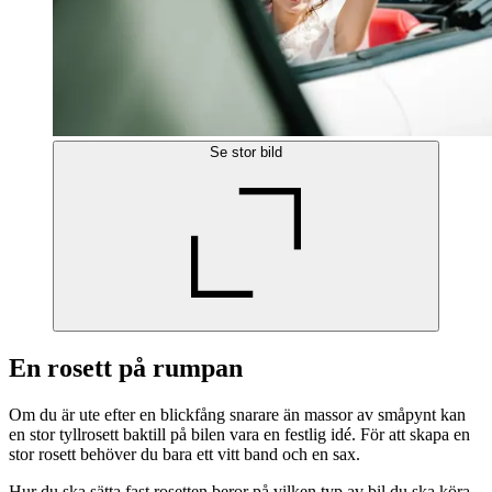
Se stor bild
En rosett på rumpan
Om du är ute efter en blickfång snarare än massor av småpynt kan
en stor tyllrosett baktill på bilen vara en festlig idé. För att skapa en
stor rosett behöver du bara ett vitt band och en sax.
Hur du ska sätta fast rosetten beror på vilken typ av bil du ska köra,