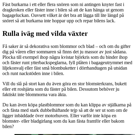
Fäst burkarna i ett eller flera snören som ni antingen knyter fast i
dragkroken eller fäster inne i bilen så att de kan hänga ut genom
bagageluckan. Oavsett vilket är det bra att lägga till lite längd på
snöret så att burkarna inte hoppar upp och repar bilens lack.
Rulla iväg med vilda växter
Få saker är så dekorativa som blommor och blad – och om du gifter
dig på våren eller sommaren så finns det ju massor av just sådana.
Plocka till exempel ihop några kvistar björkris som du binder ihop
och fäster runt ytterbackspeglarna, fyll plåten i bagageutrymmet med
liljekonvalj eller fäst små blombuketter i dörrhandtagen på utsidan
och runt nackstöden inne i bilen.
Vill du slå på stort kan du även göra en stor blomsterkrans, bukett
eller ett roshjärta som du fäster på bilen. Dessutom behöver ju
faktiskt inte blommorna vara äkta.
Du kan även köpa plastblommor som du kan klippa av stjälkarna på
och fästa med stark dubbelhäftande tejp så att de ser ut som om de
ligger inbäddade över motorhuven. Eller varför inte köpa en
blomster- eller bladgirlang som du kan fästa framför eller bakom
bilen?