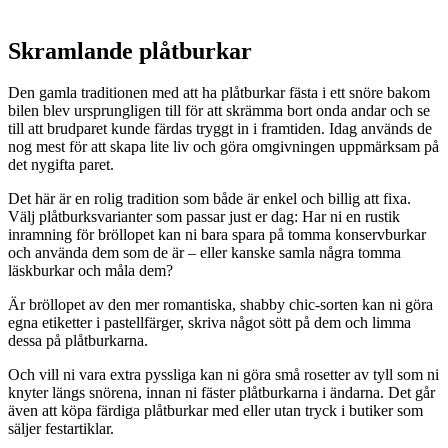
Skramlande plåtburkar
Den gamla traditionen med att ha plåtburkar fästa i ett snöre bakom
bilen blev ursprungligen till för att skrämma bort onda andar och se
till att brudparet kunde färdas tryggt in i framtiden. Idag används de
nog mest för att skapa lite liv och göra omgivningen uppmärksam på
det nygifta paret.
Det här är en rolig tradition som både är enkel och billig att fixa.
Välj plåtburksvarianter som passar just er dag: Har ni en rustik
inramning för bröllopet kan ni bara spara på tomma konservburkar
och använda dem som de är – eller kanske samla några tomma
läskburkar och måla dem?
Är bröllopet av den mer romantiska, shabby chic-sorten kan ni göra
egna etiketter i pastellfärger, skriva något sött på dem och limma
dessa på plåtburkarna.
Och vill ni vara extra pyssliga kan ni göra små rosetter av tyll som ni
knyter längs snörena, innan ni fäster plåtburkarna i ändarna. Det går
även att köpa färdiga plåtburkar med eller utan tryck i butiker som
säljer festartiklar.