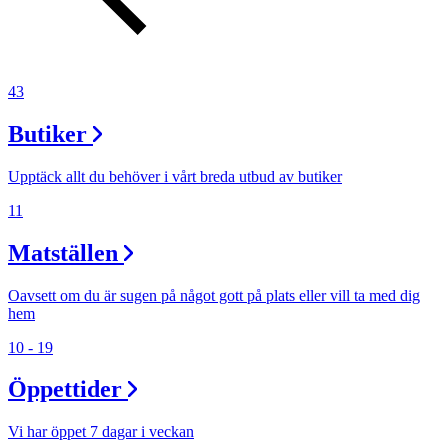
Sök
43
Öppettider
Butiker
Praktisk information
Upptäck allt du behöver i vårt breda utbud av butiker
Lediga jobb
11
Magasin
Matställen
Presentkort
Oavsett om du är sugen på något gott på plats eller vill ta med dig
Min Shopping-app
hem
10 - 19
Öppettider
Vi har öppet 7 dagar i veckan