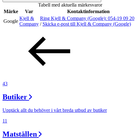
Tabell med aktuella märkesvaror
Sök
Märke
Var
Kontaktinformation
Kjell &
Ring Kjell & Company (Google):
054-19 09 20
Google
Company
/
Skicka e-post
till Kjell & Company (Google)
Öppettider
Praktisk information
Lediga jobb
Magasin
Presentkort
43
Min Shopping-app
Butiker
Upptäck allt du behöver i vårt breda utbud av butiker
11
Matställen