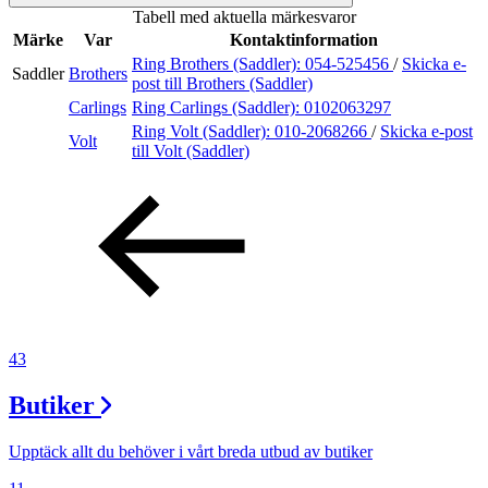
Tabell med aktuella märkesvaror
Sök
Märke
Var
Kontaktinformation
Ring Brothers (Saddler):
054-525456
/
Skicka e-
Saddler
Brothers
post
till Brothers (Saddler)
Carlings
Ring Carlings (Saddler):
0102063297
Öppettider
Ring Volt (Saddler):
010-2068266
/
Skicka e-post
Volt
till Volt (Saddler)
Praktisk information
Lediga jobb
Magasin
Presentkort
Min Shopping-app
43
Butiker
Upptäck allt du behöver i vårt breda utbud av butiker