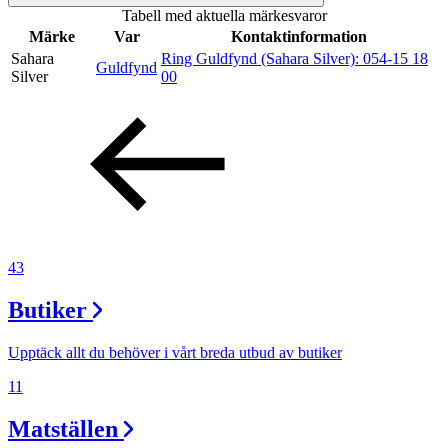
Tabell med aktuella märkesvaror
Sök
Märke
Var
Kontaktinformation
Sahara
Ring Guldfynd (Sahara Silver):
054-15 18
Guldfynd
Silver
00
Öppettider
Praktisk information
Lediga jobb
Magasin
Presentkort
43
Min Shopping-app
Butiker
Upptäck allt du behöver i vårt breda utbud av butiker
11
Matställen