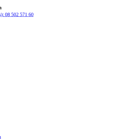
n
s):
08 502 571 60
m