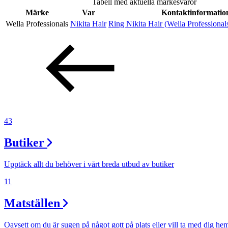
Tabell med aktuella märkesvaror
Erbjudanden
Märke
Var
Kontaktinformatio
Wella Professionals
Nikita Hair
Ring Nikita Hair (Wella Professional
Inspiration
Sök
43
Butiker
Öppettider
Praktisk information
Upptäck allt du behöver i vårt breda utbud av butiker
Lediga jobb
11
Magasin
Matställen
Presentkort
Oavsett om du är sugen på något gott på plats eller vill ta med dig he