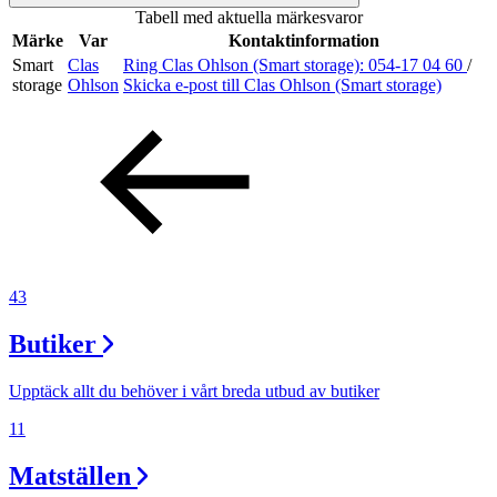
Tabell med aktuella märkesvaror
Sök
Märke
Var
Kontaktinformation
Smart
Clas
Ring Clas Ohlson (Smart storage):
054-17 04 60
/
storage
Ohlson
Skicka e-post
till Clas Ohlson (Smart storage)
Öppettider
Praktisk information
Lediga jobb
Magasin
Presentkort
43
Min Shopping-app
Butiker
Upptäck allt du behöver i vårt breda utbud av butiker
11
Matställen