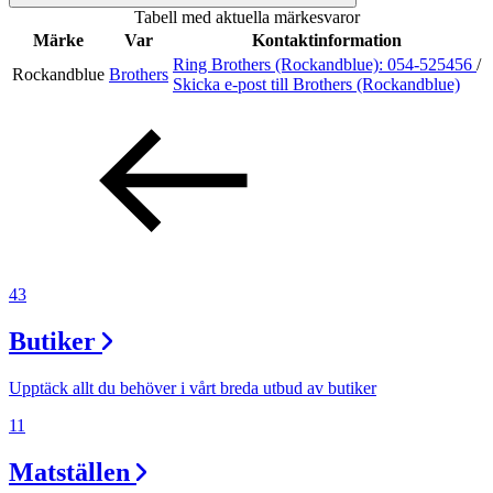
Tabell med aktuella märkesvaror
Sök
Märke
Var
Kontaktinformation
Ring Brothers (Rockandblue):
054-525456
/
Rockandblue
Brothers
Skicka e-post
till Brothers (Rockandblue)
Öppettider
Praktisk information
Lediga jobb
Magasin
Presentkort
43
Min Shopping-app
Butiker
Upptäck allt du behöver i vårt breda utbud av butiker
11
Matställen