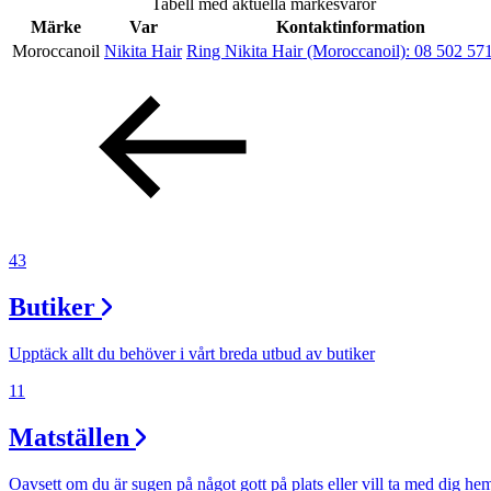
Tabell med aktuella märkesvaror
Erbjudanden
Märke
Var
Kontaktinformation
Moroccanoil
Nikita Hair
Ring Nikita Hair (Moroccanoil):
08 502 57
Inspiration
Sök
43
Butiker
Öppettider
Praktisk information
Upptäck allt du behöver i vårt breda utbud av butiker
Lediga jobb
11
Magasin
Matställen
Presentkort
Oavsett om du är sugen på något gott på plats eller vill ta med dig he