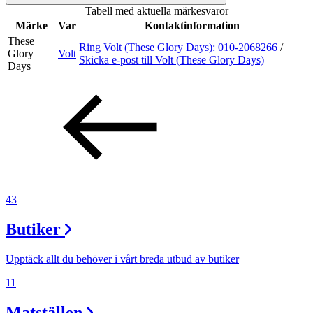
Tabell med aktuella märkesvaror
Sök
Märke
Var
Kontaktinformation
These
Ring Volt (These Glory Days):
010-2068266
/
Glory
Volt
Skicka e-post
till Volt (These Glory Days)
Days
Öppettider
Praktisk information
Lediga jobb
Magasin
Presentkort
43
Min Shopping-app
Butiker
Upptäck allt du behöver i vårt breda utbud av butiker
11
Matställen