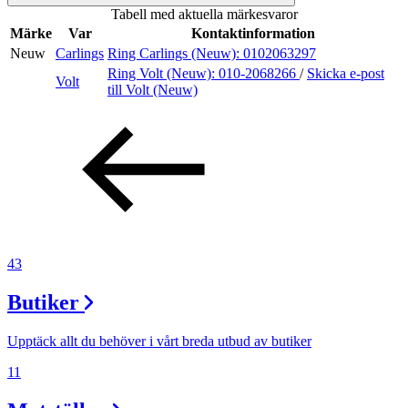
Tabell med aktuella märkesvaror
Sök
Märke
Var
Kontaktinformation
Neuw
Carlings
Ring Carlings (Neuw):
0102063297
Ring Volt (Neuw):
010-2068266
/
Skicka e-post
Volt
till Volt (Neuw)
Öppettider
Praktisk information
Lediga jobb
Magasin
Presentkort
43
Min Shopping-app
Butiker
Upptäck allt du behöver i vårt breda utbud av butiker
11