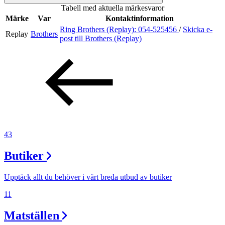
Tabell med aktuella märkesvaror
Sök
Märke
Var
Kontaktinformation
Ring Brothers (Replay):
054-525456
/
Skicka e-
Replay
Brothers
post
till Brothers (Replay)
Öppettider
Praktisk information
Lediga jobb
Magasin
Presentkort
43
Min Shopping-app
Butiker
Upptäck allt du behöver i vårt breda utbud av butiker
11
Matställen