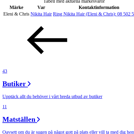
Tabell med aktuella märkesvaror
Erbjudanden
Märke
Var
Kontaktinformation
Eleni & Chris
Nikita Hair
Ring Nikita Hair (Eleni & Chris):
08 502 
Inspiration
Sök
43
Butiker
Öppettider
Praktisk information
Upptäck allt du behöver i vårt breda utbud av butiker
Lediga jobb
11
Magasin
Matställen
Presentkort
Oavsett om du är sugen på något gott på plats eller vill ta med dig he