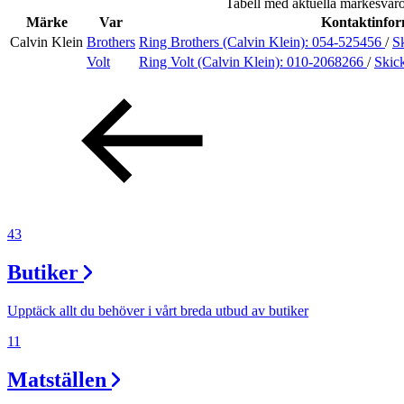
Tabell med aktuella märkesvaro
Erbjudanden
Märke
Var
Kontaktinfor
Calvin Klein
Brothers
Ring Brothers (Calvin Klein):
054-525456
/
S
Volt
Ring Volt (Calvin Klein):
010-2068266
/
Skic
Inspiration
Sök
43
Öppettider
Butiker
Praktisk information
Upptäck allt du behöver i vårt breda utbud av butiker
Lediga jobb
11
Magasin
Matställen
Presentkort