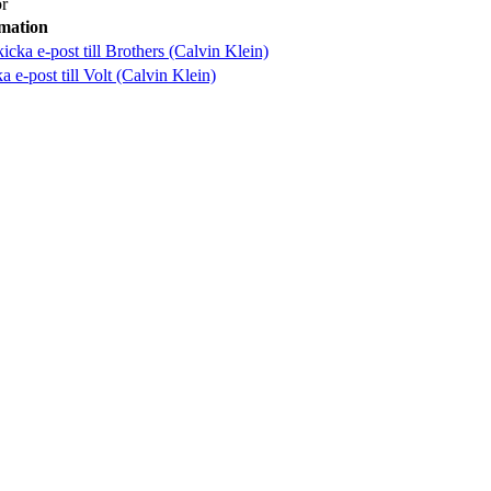
r
mation
kicka e-post
till Brothers (Calvin Klein)
ka e-post
till Volt (Calvin Klein)