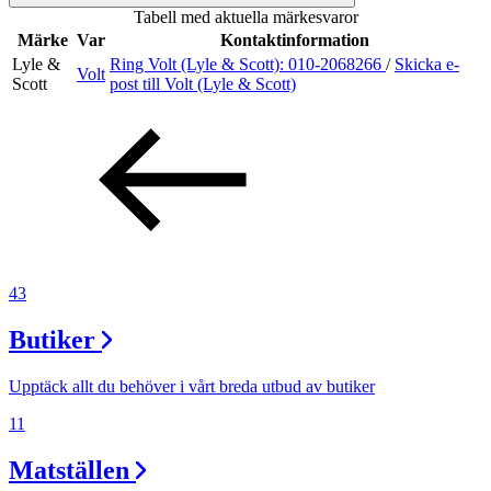
Tabell med aktuella märkesvaror
Sök
Märke
Var
Kontaktinformation
Lyle &
Ring Volt (Lyle & Scott):
010-2068266
/
Skicka e-
Volt
Scott
post
till Volt (Lyle & Scott)
Öppettider
Praktisk information
Lediga jobb
Magasin
Presentkort
43
Min Shopping-app
Butiker
Upptäck allt du behöver i vårt breda utbud av butiker
11
Matställen