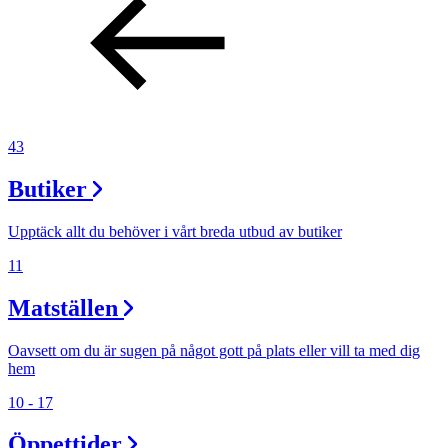
Sök
Öppettider
43
Praktisk information
Butiker
Lediga jobb
Magasin
Upptäck allt du behöver i vårt breda utbud av butiker
Presentkort
11
Min Shopping-app
Matställen
Oavsett om du är sugen på något gott på plats eller vill ta med dig
hem
10 - 17
Öppettider