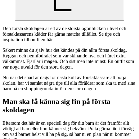
Den första skoldagen är ett av de största ögonblicken i livet och
förstaklassarens kläder får gärna matcha tillfället. Se tips och
inspiration till outfiten här
Säkert minns du själv hur det kändes på din allra första skoldag.
Ryggan och pennfodralet som var skinande nya och håret extra
välkammat. Fjärilar i magen. Och sist men inte minst: En outfit som
var noga utvald för den stora dagen.
Nu när det snart är dags för nästa kull av förstaklassare att börja
skolan, har vi samlat några tips till alla föräldrar som ska ta med sina
barn på en shoppingrunda inför den stora dagen.
Man ska få känna sig fin på första
skoldagen
Eftersom det här är en speciell dag för ditt barn är det framför allt
viktigt att han eller hon känner sig bekväm. Prata gärna lite i förväg
om vad barnet helst vill ha på sig, så har ni en plan när ni kommer