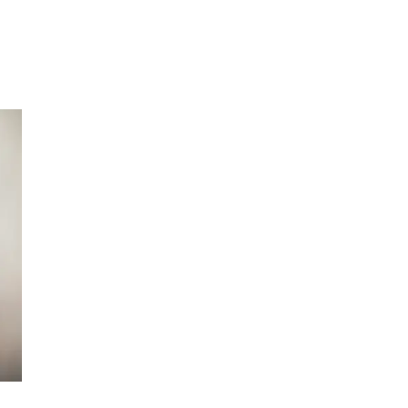
Sök
Öppettider
Praktisk information
Lediga jobb
Magasin
Presentkort
Min Shopping-app