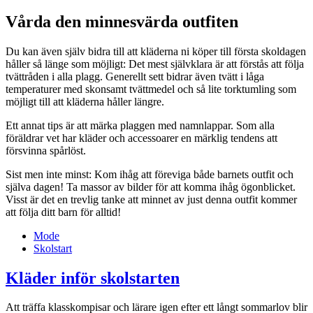
Vårda den minnesvärda outfiten
Du kan även själv bidra till att kläderna ni köper till första skoldagen
håller så länge som möjligt: Det mest självklara är att förstås att följa
tvättråden i alla plagg. Generellt sett bidrar även tvätt i låga
temperaturer med skonsamt tvättmedel och så lite torktumling som
möjligt till att kläderna håller längre.
Ett annat tips är att märka plaggen med namnlappar. Som alla
föräldrar vet har kläder och accessoarer en märklig tendens att
försvinna spårlöst.
Sist men inte minst: Kom ihåg att föreviga både barnets outfit och
själva dagen! Ta massor av bilder för att komma ihåg ögonblicket.
Visst är det en trevlig tanke att minnet av just denna outfit kommer
att följa ditt barn för alltid!
Mode
Skolstart
Kläder inför skolstarten
Att träffa klasskompisar och lärare igen efter ett långt sommarlov blir