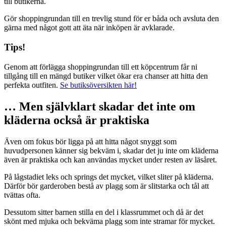
till butikerna.
Gör shoppingrundan till en trevlig stund för er båda och avsluta den
gärna med något gott att äta när inköpen är avklarade.
Tips!
Genom att förlägga shoppingrundan till ett köpcentrum får ni
tillgång till en mängd butiker vilket ökar era chanser att hitta den
perfekta outfiten.
Se butiksöversikten här!
… Men självklart skadar det inte om
kläderna också är praktiska
Även om fokus bör ligga på att hitta något snyggt som
huvudpersonen känner sig bekväm i, skadar det ju inte om kläderna
även är praktiska och kan användas mycket under resten av läsåret.
På lågstadiet leks och springs det mycket, vilket sliter på kläderna.
Därför bör garderoben bestå av plagg som är slitstarka och tål att
tvättas ofta.
Dessutom sitter barnen stilla en del i klassrummet och då är det
skönt med mjuka och bekväma plagg som inte stramar för mycket.