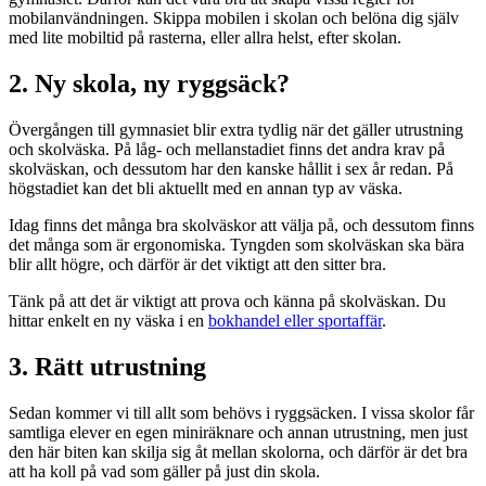
mobilanvändningen. Skippa mobilen i skolan och belöna dig själv
med lite mobiltid på rasterna, eller allra helst, efter skolan.
2. Ny skola, ny ryggsäck?
Övergången till gymnasiet blir extra tydlig när det gäller utrustning
och skolväska. På låg- och mellanstadiet finns det andra krav på
skolväskan, och dessutom har den kanske hållit i sex år redan. På
högstadiet kan det bli aktuellt med en annan typ av väska.
Idag finns det många bra skolväskor att välja på, och dessutom finns
det många som är ergonomiska. Tyngden som skolväskan ska bära
blir allt högre, och därför är det viktigt att den sitter bra.
Tänk på att det är viktigt att prova och känna på skolväskan. Du
hittar enkelt en ny väska i en
bokhandel eller sportaffär
.
3. Rätt utrustning
Sedan kommer vi till allt som behövs i ryggsäcken. I vissa skolor får
samtliga elever en egen miniräknare och annan utrustning, men just
den här biten kan skilja sig åt mellan skolorna, och därför är det bra
att ha koll på vad som gäller på just din skola.