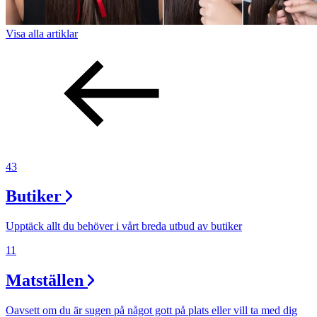
Visa alla
artiklar
43
Butiker
Upptäck allt du behöver i vårt breda utbud av butiker
11
Matställen
Oavsett om du är sugen på något gott på plats eller vill ta med dig