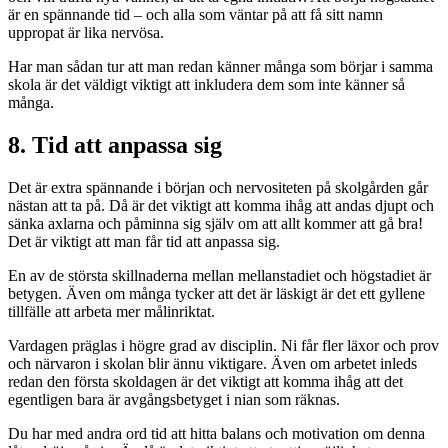
är en spännande tid – och alla som väntar på att få sitt namn
uppropat är lika nervösa.
Har man sådan tur att man redan känner många som börjar i samma
skola är det väldigt viktigt att inkludera dem som inte känner så
många.
8. Tid att anpassa sig
Det är extra spännande i början och nervositeten på skolgården går
nästan att ta på. Då är det viktigt att komma ihåg att andas djupt och
sänka axlarna och påminna sig själv om att allt kommer att gå bra!
Det är viktigt att man får tid att anpassa sig.
En av de största skillnaderna mellan mellanstadiet och högstadiet är
betygen. Även om många tycker att det är läskigt är det ett gyllene
tillfälle att arbeta mer målinriktat.
Vardagen präglas i högre grad av disciplin. Ni får fler läxor och prov
och närvaron i skolan blir ännu viktigare. Även om arbetet inleds
redan den första skoldagen är det viktigt att komma ihåg att det
egentligen bara är avgångsbetyget i nian som räknas.
Du har med andra ord tid att hitta balans och motivation om denna