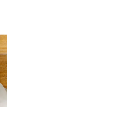
Sök
Öppettider
Praktisk information
Lediga jobb
Magasin
Presentkort
Min Shopping-app