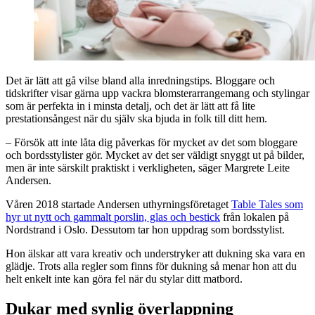
Det är lätt att gå vilse bland alla inredningstips. Bloggare och
tidskrifter visar gärna upp vackra blomsterarrangemang och stylingar
som är perfekta in i minsta detalj, och det är lätt att få lite
prestationsångest när du själv ska bjuda in folk till ditt hem.
– Försök att inte låta dig påverkas för mycket av det som bloggare
och bordsstylister gör. Mycket av det ser väldigt snyggt ut på bilder,
men är inte särskilt praktiskt i verkligheten, säger Margrete Leite
Andersen.
Våren 2018 startade Andersen uthyrningsföretaget
Table Tales som
hyr ut nytt och gammalt porslin, glas och bestick
från lokalen på
Nordstrand i Oslo. Dessutom tar hon uppdrag som bordsstylist.
Hon älskar att vara kreativ och understryker att dukning ska vara en
glädje. Trots alla regler som finns för dukning så menar hon att du
helt enkelt inte kan göra fel när du stylar ditt matbord.
Dukar med synlig överlappning