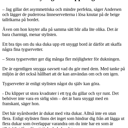
– Jag gillar det asymmetriska och mindre perfekta, säger Andersen
och lägger de puderrosa linneservetterna i lösa knutar på de beige
tallrikarna på bordet.
Även om hon knyter alla på samma sätt blir alla lite olika. Det är
bara charmigt, menar stylisten.
Ett bra tips om du ska duka upp ett snyggt bord är därför att skaffa
några fina tygservetter.
– Stora tygservetter ger dig många fler möjligheter för dukningen.
De är egentligen snygga oavsett vad du gör med dem. Med tanke på
miljön är det också hållbart att de kan användas om och om igen.
Tygservetter är enligt stylisten något du själv kan göra.
- Du klipper ut stora kvadrater i ett tyg du gillar och syr runt. Det
behöver inte vara en sirlig söm – det är bara snyggt med en
franskant, säger hon.
Det här nyårsbordet är dukat med vita dukar. Alltså inte en utan
flera. Enligt stylisten finns det inget som hindrar dig från att lägga ut
flera dukar som överlappar varandra om du inte har en som är