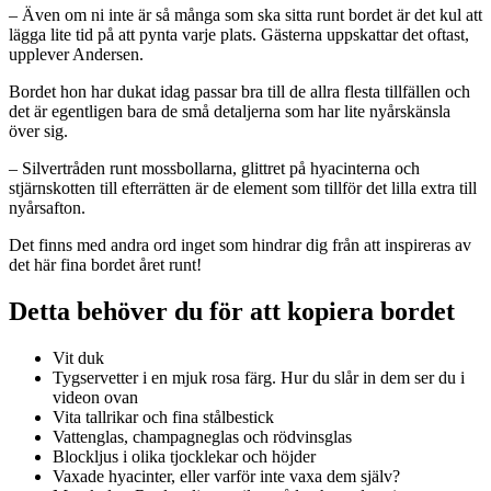
– Även om ni inte är så många som ska sitta runt bordet är det kul att
lägga lite tid på att pynta varje plats. Gästerna uppskattar det oftast,
upplever Andersen.
Bordet hon har dukat idag passar bra till de allra flesta tillfällen och
det är egentligen bara de små detaljerna som har lite nyårskänsla
över sig.
– Silvertråden runt mossbollarna, glittret på hyacinterna och
stjärnskotten till efterrätten är de element som tillför det lilla extra till
nyårsafton.
Det finns med andra ord inget som hindrar dig från att inspireras av
det här fina bordet året runt!
Detta behöver du för att kopiera bordet
Vit duk
Tygservetter i en mjuk rosa färg. Hur du slår in dem ser du i
videon ovan
Vita tallrikar och fina stålbestick
Vattenglas, champagneglas och rödvinsglas
Blockljus i olika tjocklekar och höjder
Vaxade hyacinter, eller varför inte vaxa dem själv?