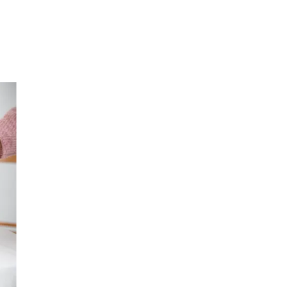
Sök
Öppettider
Praktisk information
Lediga jobb
Magasin
Presentkort
Min Shopping-app