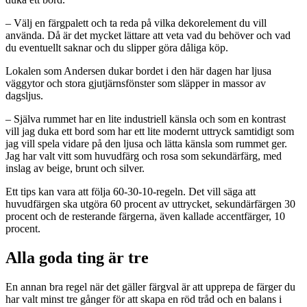
– Välj en färgpalett och ta reda på vilka dekorelement du vill
använda. Då är det mycket lättare att veta vad du behöver och vad
du eventuellt saknar och du slipper göra dåliga köp.
Lokalen som Andersen dukar bordet i den här dagen har ljusa
väggytor och stora gjutjärnsfönster som släpper in massor av
dagsljus.
– Själva rummet har en lite industriell känsla och som en kontrast
vill jag duka ett bord som har ett lite modernt uttryck samtidigt som
jag vill spela vidare på den ljusa och lätta känsla som rummet ger.
Jag har valt vitt som huvudfärg och rosa som sekundärfärg, med
inslag av beige, brunt och silver.
Ett tips kan vara att följa 60-30-10-regeln. Det vill säga att
huvudfärgen ska utgöra 60 procent av uttrycket, sekundärfärgen 30
procent och de resterande färgerna, även kallade accentfärger, 10
procent.
Alla goda ting är tre
En annan bra regel när det gäller färgval är att upprepa de färger du
har valt minst tre gånger för att skapa en röd tråd och en balans i