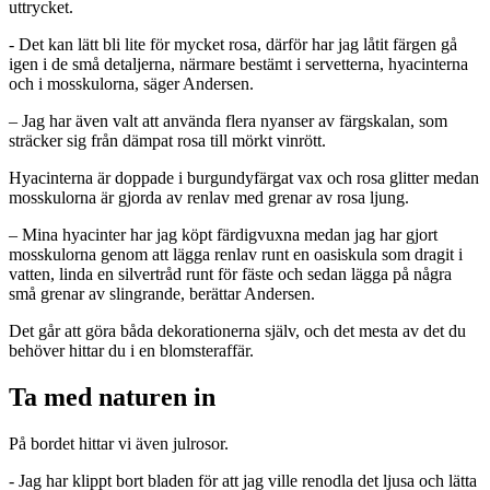
uttrycket.
- Det kan lätt bli lite för mycket rosa, därför har jag låtit färgen gå
igen i de små detaljerna, närmare bestämt i servetterna, hyacinterna
och i mosskulorna, säger Andersen.
– Jag har även valt att använda flera nyanser av färgskalan, som
sträcker sig från dämpat rosa till mörkt vinrött.
Hyacinterna är doppade i burgundyfärgat vax och rosa glitter medan
mosskulorna är gjorda av renlav med grenar av rosa ljung.
– Mina hyacinter har jag köpt färdigvuxna medan jag har gjort
mosskulorna genom att lägga renlav runt en oasiskula som dragit i
vatten, linda en silvertråd runt för fäste och sedan lägga på några
små grenar av slingrande, berättar Andersen.
Det går att göra båda dekorationerna själv, och det mesta av det du
behöver hittar du i en blomsteraffär.
Ta med naturen in
På bordet hittar vi även julrosor.
- Jag har klippt bort bladen för att jag ville renodla det ljusa och lätta