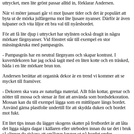
uttrycket, men lite grönt passar alltid in, förklarar Andersen.
När vi möter januari går vi mot ljusare tider och det är populärt att
byta ut de mörka julfärgerna mot lite ljusare nyanser. Därför är även
tulpaner och vita liljor ett bra val till nyårsbordet.
För att få lite djup i uttrycket har stylisten också dragit in några
mörkare färgnyanser. Vid fönstret står till exempel en stor
mässingskruka med pampasgräs.
- Pampasgräs har en neutral färgnyans och skapar kontrast. I
kuvertdekoren har jag också tagit med en liten kotte och en träsked,
båda i en lite mörkare brun ton.
Andersen berättar att organisk dekor är en trend vi kommer att se
mycket till framöver.
- Dekoren ska vara av naturliga material. Allt från kottar, grenar och
nötter till mossa och stenar är fint att använda som bordsdekoration.
Mossan kan du till exempel lägga som en mittlöpare längs bordet.
Använd gärna plastfolie undertill för att skydda duken och bordet
mot fukt.
Ett litet tips innan du lägger skogens skatter på festbordet är att låta
det ligga några dagar i källaren eller uteboden innan du tar det i bruk
så slipper du riskera att småkryp kryper ut på bordet under