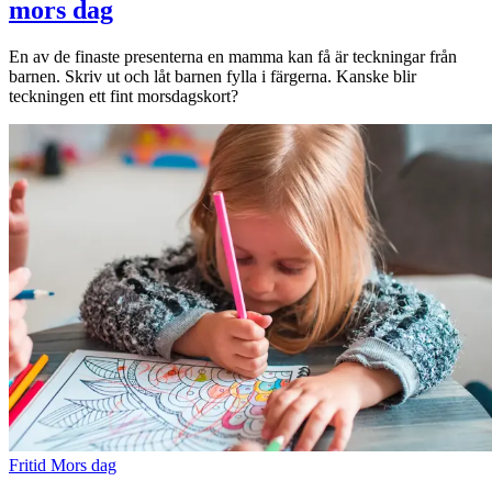
mors dag
Sök
En av de finaste presenterna en mamma kan få är teckningar från
barnen. Skriv ut och låt barnen fylla i färgerna. Kanske blir
teckningen ett fint morsdagskort?
Öppettider
Praktisk information
Lediga jobb
Magasin
Presentkort
Min Shopping-app
Fritid
Mors dag