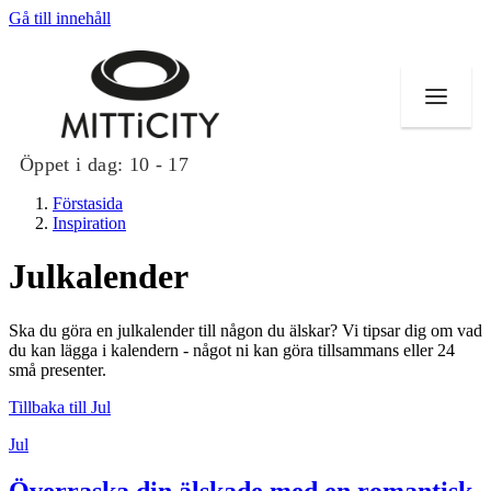
Gå till innehåll
Öppet i dag:
10 - 17
Förstasida
Inspiration
Julkalender
Butiker
Ska du göra en julkalender till någon du älskar? Vi tipsar dig om vad
Evenemang
du kan lägga i kalendern - något ni kan göra tillsammans eller 24
små presenter.
Erbjudanden
Tillbaka till Jul
Inspiration
Jul
Överraska din älskade med en romantisk