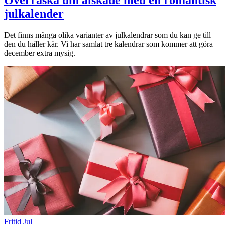
julkalender
Sök
Det finns många olika varianter av julkalendrar som du kan ge till
den du håller kär. Vi har samlat tre kalendrar som kommer att göra
december extra mysig.
Öppettider
Praktisk information
Lediga jobb
Magasin
Presentkort
Min Shopping-app
Fritid
Jul