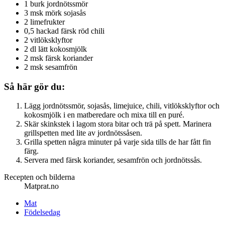
1 burk jordnötssmör
3 msk mörk sojasås
2 limefrukter
0,5 hackad färsk röd chili
2 vitlöksklyftor
2 dl lätt kokosmjölk
2 msk färsk koriander
2 msk sesamfrön
Så här gör du:
Lägg jordnötssmör, sojasås, limejuice, chili, vitlöksklyftor och
kokosmjölk i en matberedare och mixa till en puré.
Skär skinkstek i lagom stora bitar och trä på spett. Marinera
grillspetten med lite av jordnötssåsen.
Grilla spetten några minuter på varje sida tills de har fått fin
färg.
Servera med färsk koriander, sesamfrön och jordnötssås.
Recepten och bilderna
Matprat.no
Mat
Födelsedag