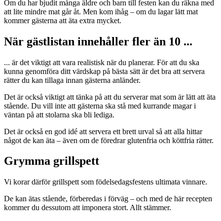
Om du har bjudit många äldre och barn till festen kan du räkna med
att lite mindre mat går åt. Men kom ihåg – om du lagar lätt mat
kommer gästerna att äta extra mycket.
När gästlistan innehåller fler än 10 ...
... är det viktigt att vara realistisk när du planerar. För att du ska
kunna genomföra ditt värdskap på bästa sätt är det bra att servera
rätter du kan tillaga innan gästerna anländer.
Det är också viktigt att tänka på att du serverar mat som är lätt att äta
stående. Du vill inte att gästerna ska stå med kurrande magar i
väntan på att stolarna ska bli lediga.
Det är också en god idé att servera ett brett urval så att alla hittar
något de kan äta – även om de föredrar glutenfria och köttfria rätter.
Grymma grillspett
Vi korar därför grillspett som födelsedagsfestens ultimata vinnare.
De kan ätas stående, förberedas i förväg – och med de här recepten
kommer du dessutom att imponera stort. Allt stämmer.