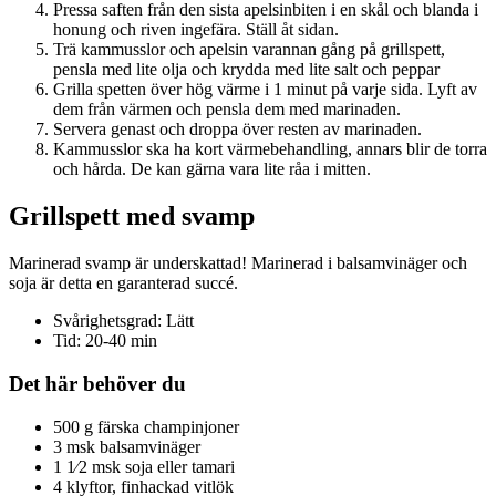
Pressa saften från den sista apelsinbiten i en skål och blanda i
honung och riven ingefära. Ställ åt sidan.
Trä kammusslor och apelsin varannan gång på grillspett,
pensla med lite olja och krydda med lite salt och peppar
Grilla spetten över hög värme i 1 minut på varje sida. Lyft av
dem från värmen och pensla dem med marinaden.
Servera genast och droppa över resten av marinaden.
Kammusslor ska ha kort värmebehandling, annars blir de torra
och hårda. De kan gärna vara lite råa i mitten.
Grillspett med svamp
Marinerad svamp är underskattad! Marinerad i balsamvinäger och
soja är detta en garanterad succé.
Svårighetsgrad: Lätt
Tid: 20-40 min
Det här behöver du
500 g färska champinjoner
3 msk balsamvinäger
1 1⁄2 msk soja eller tamari
4 klyftor, finhackad vitlök