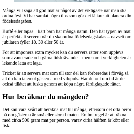
Många vill säga att god mat är något av det viktigaste när man ska
ordna fest. Vi har samlat några tips som gör det lättare att planera din
födelsedagsfest.
Buffé eller tapas – kärt barn har många namn. Den här typen av mat
är perfekt att servera när du ska ordna födelsedagskalas – oavsett om
jubilaren fyller 18, 30 eller 50 år.
För att imponera extra mycket kan du servera rätter som upplevs
som avancerade och gärna tidskrävande – men som i verkligheten är
lekande lätta att laga.
Tricket är att servera mat som till stor del kan förberedas i förväg så
att du kan ta emot gästerna med vilopuls. Har du ont om tid är det
också tillåtet att fuska genom att köpa några färdiglagade rätter.
Hur beräknar du mängden?
Det kan vara svårt att beräkna mat till många, eftersom det ofta beror
på om gästerna är små eller stora i maten. En bra regel är att räkna
med cirka 500 gram mat per person, varav cirka hälften är kött eller
fisk.