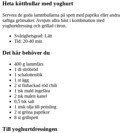
Heta köttbullar med yoghurt
Servera de goda lammbullarna på spett med paprika eller andra
saftiga grönsaker. Avnjuts allra bäst i kombination med
yoghurtdressing och grillad citron.
Svårighetsgrad: Lätt
Tid: 20-40 min
Det här behöver du
400 g lammfärs
1 dl ströbröd
1 schalottenlök
1 st ägg
2 st finhackad röd chili
1 tsk mald ingefära
2 tsk malen kanel
0,5 tsk salt
1 msk olja till pensling
2 st gröna paprikor
8 st grillspett
Till yoghurtdressingen