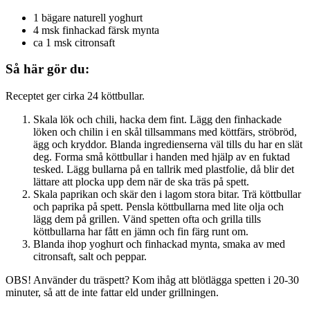
1 bägare naturell yoghurt
4 msk finhackad färsk mynta
ca 1 msk citronsaft
Så här gör du:
Receptet ger cirka 24 köttbullar.
Skala lök och chili, hacka dem fint. Lägg den finhackade
löken och chilin i en skål tillsammans med köttfärs, ströbröd,
ägg och kryddor. Blanda ingredienserna väl tills du har en slät
deg. Forma små köttbullar i handen med hjälp av en fuktad
tesked. Lägg bullarna på en tallrik med plastfolie, då blir det
lättare att plocka upp dem när de ska träs på spett.
Skala paprikan och skär den i lagom stora bitar. Trä köttbullar
och paprika på spett. Pensla köttbullarna med lite olja och
lägg dem på grillen. Vänd spetten ofta och grilla tills
köttbullarna har fått en jämn och fin färg runt om.
Blanda ihop yoghurt och finhackad mynta, smaka av med
citronsaft, salt och peppar.
OBS! Använder du träspett? Kom ihåg att blötlägga spetten i 20-30
minuter, så att de inte fattar eld under grillningen.