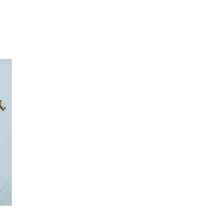
Sök
Öppettider
Praktisk information
Lediga jobb
Magasin
Presentkort
Min Shopping-app