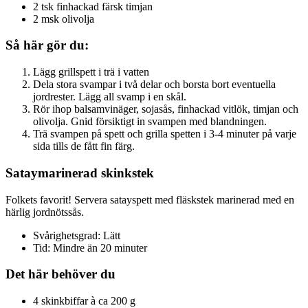
2 tsk finhackad färsk timjan
2 msk olivolja
Så här gör du:
Lägg grillspett i trä i vatten
Dela stora svampar i två delar och borsta bort eventuella
jordrester. Lägg all svamp i en skål.
Rör ihop balsamvinäger, sojasås, finhackad vitlök, timjan och
olivolja. Gnid försiktigt in svampen med blandningen.
Trä svampen på spett och grilla spetten i 3-4 minuter på varje
sida tills de fått fin färg.
Sataymarinerad skinkstek
Folkets favorit! Servera satayspett med fläskstek marinerad med en
härlig jordnötssås.
Svårighetsgrad: Lätt
Tid: Mindre än 20 minuter
Det här behöver du
4 skinkbiffar à ca 200 g