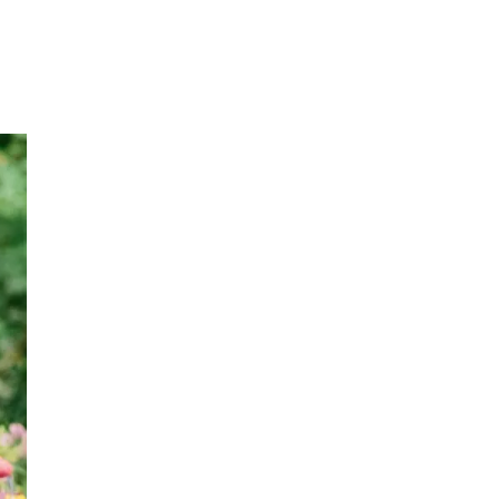
Sök
Öppettider
Praktisk information
Lediga jobb
Magasin
Presentkort
Min Shopping-app