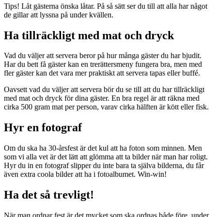
Tips! Låt gästerna önska låtar. På så sätt ser du till att alla har något
de gillar att lyssna på under kvällen.
Ha tillräckligt med mat och dryck
Vad du väljer att servera beror på hur många gäster du har bjudit.
Har du bett få gäster kan en trerättersmeny fungera bra, men med
fler gäster kan det vara mer praktiskt att servera tapas eller buffé.
Oavsett vad du väljer att servera bör du se till att du har tillräckligt
med mat och dryck för dina gäster. En bra regel är att räkna med
cirka 500 gram mat per person, varav cirka hälften är kött eller fisk.
Hyr en fotograf
Om du ska ha 30-årsfest är det kul att ha foton som minnen. Men
som vi alla vet är det lätt att glömma att ta bilder när man har roligt.
Hyr du in en fotograf slipper du inte bara ta själva bilderna, du får
även extra coola bilder att ha i fotoalbumet. Win-win!
Ha det så trevligt!
När man ordnar fest är det mycket som ska ordnas både före, under