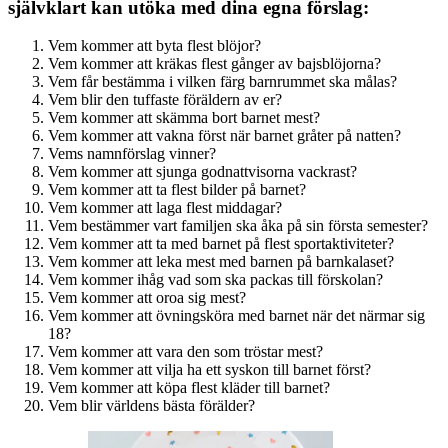
självklart kan utöka med dina egna förslag:
Vem kommer att byta flest blöjor?
Vem kommer att kräkas flest gånger av bajsblöjorna?
Vem får bestämma i vilken färg barnrummet ska målas?
Vem blir den tuffaste föräldern av er?
Vem kommer att skämma bort barnet mest?
Vem kommer att vakna först när barnet gråter på natten?
Vems namnförslag vinner?
Vem kommer att sjunga godnattvisorna vackrast?
Vem kommer att ta flest bilder på barnet?
Vem kommer att laga flest middagar?
Vem bestämmer vart familjen ska åka på sin första semester?
Vem kommer att ta med barnet på flest sportaktiviteter?
Vem kommer att leka mest med barnen på barnkalaset?
Vem kommer ihåg vad som ska packas till förskolan?
Vem kommer att oroa sig mest?
Vem kommer att övningsköra med barnet när det närmar sig
18?
Vem kommer att vara den som tröstar mest?
Vem kommer att vilja ha ett syskon till barnet först?
Vem kommer att köpa flest kläder till barnet?
Vem blir världens bästa förälder?