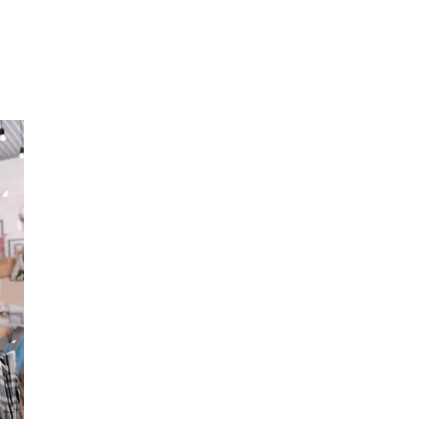
Sök
Öppettider
Praktisk information
Lediga jobb
Magasin
Presentkort
Min Shopping-app