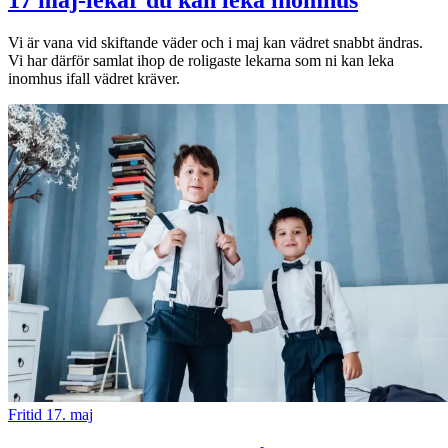
Sök
Vi är vana vid skiftande väder och i maj kan vädret snabbt ändras.
Vi har därför samlat ihop de roligaste lekarna som ni kan leka
inomhus ifall vädret kräver.
Öppettider
Praktisk information
Lediga jobb
Magasin
Presentkort
Min Shopping-app
Fritid
17. maj