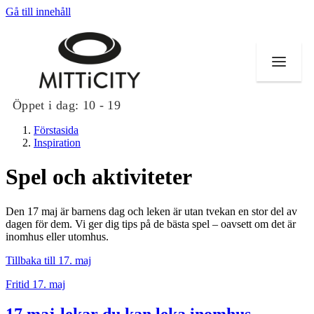
Gå till innehåll
Öppet i dag:
10 - 19
Förstasida
Inspiration
Spel och aktiviteter
Butiker
Den 17 maj är barnens dag och leken är utan tvekan en stor del av
Evenemang
dagen för dem. Vi ger dig tips på de bästa spel – oavsett om det är
inomhus eller utomhus.
Erbjudanden
Tillbaka till 17. maj
Inspiration
Fritid
17. maj
17 maj-lekar du kan leka inomhus