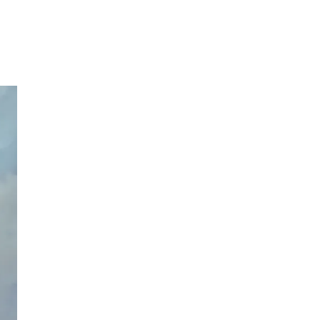
Sök
Öppettider
Praktisk information
Lediga jobb
Magasin
Presentkort
Min Shopping-app