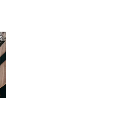
Sök
Öppettider
Praktisk information
Lediga jobb
Magasin
Presentkort
Min Shopping-app