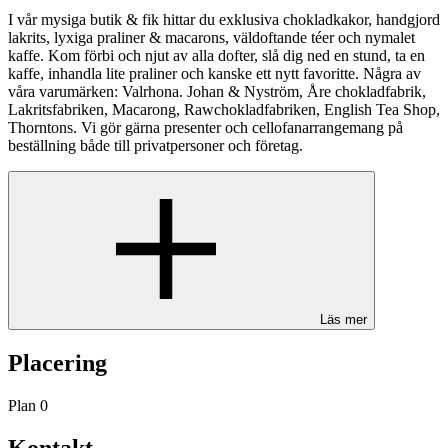
I vår mysiga butik & fik hittar du exklusiva chokladkakor, handgjord
lakrits, lyxiga praliner & macarons, väldoftande téer och nymalet
kaffe. Kom förbi och njut av alla dofter, slå dig ned en stund, ta en
kaffe, inhandla lite praliner och kanske ett nytt favoritte. Några av
våra varumärken: Valrhona. Johan & Nyström, Åre chokladfabrik,
Lakritsfabriken, Macarong, Rawchokladfabriken, English Tea Shop,
Thorntons. Vi gör gärna presenter och cellofanarrangemang på
beställning både till privatpersoner och företag.
Läs mer
Placering
Plan 0
Kontakt